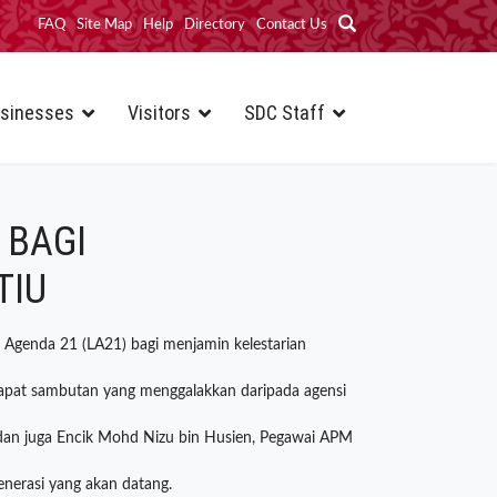
FAQ
Site Map
Help
Directory
Contact Us
sinesses
Visitors
SDC Staff
 BAGI
TIU
Agenda 21 (LA21) bagi menjamin kelestarian
apat sambutan yang menggalakkan daripada agensi
u dan juga Encik Mohd Nizu bin Husien, Pegawai APM
enerasi yang akan datang.