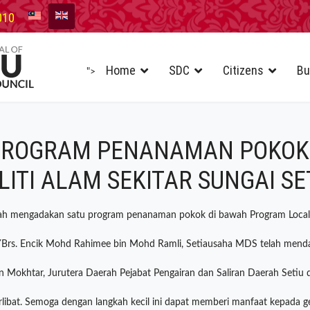
010
Home
SDC
Citizens
Bu
">
 PROGRAM PENANAMAN POKOK
TI ALAM SEKITAR SUNGAI SE
elah mengadakan satu program penanaman pokok di bawah Program Local 
YBrs. Encik Mohd Rahimee bin Mohd Ramli, Setiausaha MDS telah mend
bin Mokhtar, Jurutera Daerah Pejabat Pengairan dan Saliran Daerah Seti
libat. Semoga dengan langkah kecil ini dapat memberi manfaat kepada g