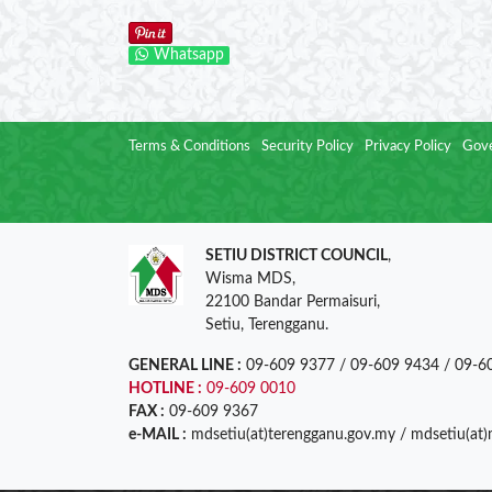
Whatsapp
Terms & Conditions
Security Policy
Privacy Policy
Gove
SETIU DISTRICT COUNCIL
,
Wisma MDS,
22100 Bandar Permaisuri,
Setiu, Terengganu.
GENERAL LINE :
09-609 9377 / 09-609 9434 / 09-6
HOTLINE :
09-609 0010
FAX :
09-609 9367
e-MAIL :
mdsetiu(at)terengganu.gov.my / mdsetiu(at