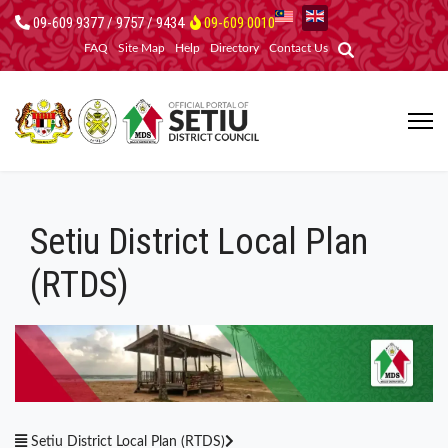
09-609 9377 / 9757 / 9434
09-609 0010
FAQ
Site Map
Help
Directory
Contact Us
Setiu District Local Plan
(RTDS)
Setiu District Local Plan (RTDS)