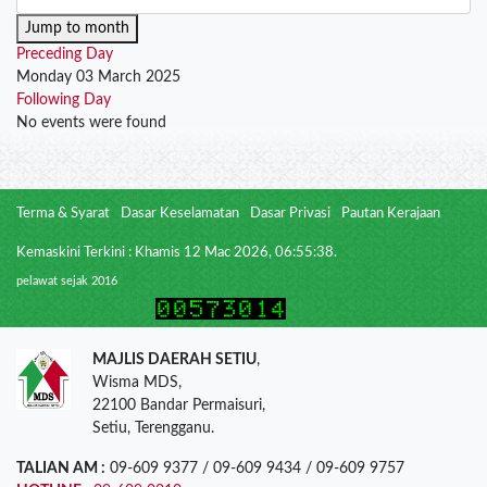
Jump to month
Preceding Day
Monday 03 March 2025
Following Day
No events were found
Terma & Syarat
Dasar Keselamatan
Dasar Privasi
Pautan Kerajaan
Kemaskini Terkini : Khamis 12 Mac 2026, 06:55:38.
pelawat sejak 2016
MAJLIS DAERAH SETIU
,
Wisma MDS,
22100 Bandar Permaisuri,
Setiu, Terengganu.
TALIAN AM :
09-609 9377 / 09-609 9434 / 09-609 9757