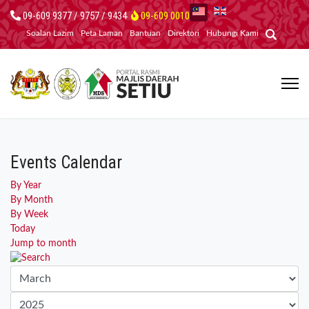
09-609 9377 / 9757 / 9434
09-609 0010
Soalan Lazim
Peta Laman
Bantuan
Direktori
Hubungi Kami
Events Calendar
By Year
By Month
By Week
Today
Jump to month