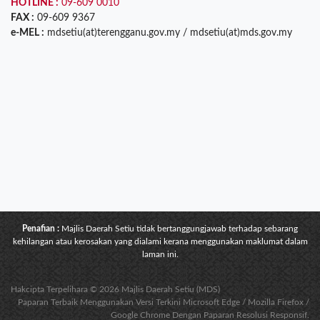
HOTLINE :
09-609 0010
FAX :
09-609 9367
e-MEL :
mdsetiu(at)terengganu.gov.my / mdsetiu(at)mds.gov.my
Penafian :
Majlis Daerah Setiu tidak bertanggungjawab terhadap sebarang
kehilangan atau kerosakan yang dialami kerana menggunakan maklumat dalam
laman ini.
Hakcipta Terpelihara © 2026 Majlis Daerah Setiu (MDS)
Paparan Terbaik Menggunakan Versi Terkini Microsoft Edge / Mozilla Firefox /
Google Chrome Dengan Paparan Resolusi Responsif.