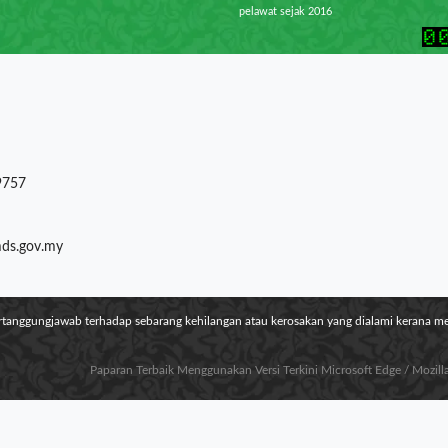
pelawat sejak 2016
9757
mds.gov.my
ertanggungjawab terhadap sebarang kehilangan atau kerosakan yang dialami kerana 
Paparan Terbaik Menggunakan Versi Terkini Microsoft Edge / Mozil