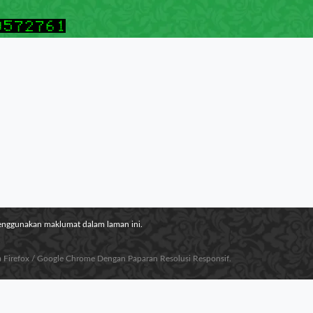
menggunakan maklumat dalam laman ini.
la Firefox / Google Chrome Dengan Paparan Resolusi Responsif.