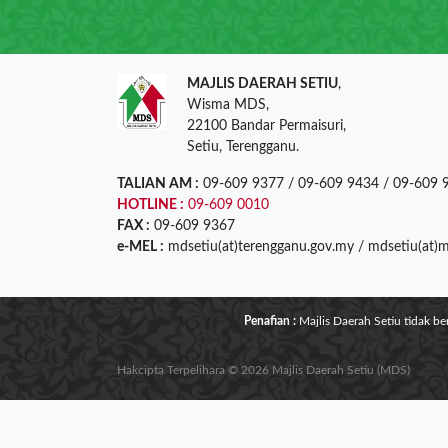
MAJLIS DAERAH SETIU
,
Wisma MDS,
22100 Bandar Permaisuri,
Setiu, Terengganu.
TALIAN AM :
09-609 9377 / 09-609 9434 / 09-609 
HOTLINE :
09-609 0010
FAX :
09-609 9367
e-MEL :
mdsetiu(at)terengganu.gov.my / mdsetiu(at)
Penafian :
Majlis Daerah Setiu tidak b
Hakcipta Terpelihara © 2026 Majlis Daerah Setiu (MDS)