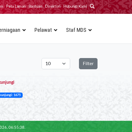
im
Peta Laman
Bantuan
Direktori
Hubungi Kami
erniagaan
Pelawat
Staf MDS
Papar #
Filter
kunjungi
kunjungi: 1675
2026, 06:55:38.