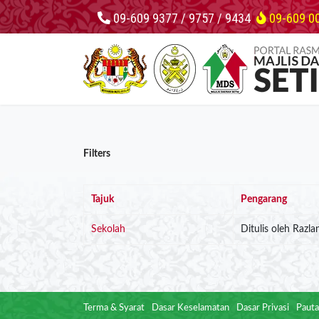
09-609 9377 / 9757 / 9434
09-609 0
Filters
Tajuk
Pengarang
Sekolah
Ditulis oleh Razlan
Terma & Syarat
Dasar Keselamatan
Dasar Privasi
Pauta