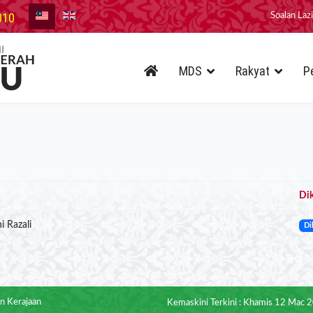
010
Soalan Laz
MDS
Rakyat
P
Di
i Razali
Di
n Kerajaan
Kemaskini Terkini : Khamis 12 Mac 