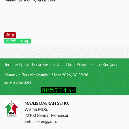
Maklumat sedang dikemaskini.
Whatsapp
Terma & Syarat
Dasar Keselamatan
Dasar Privasi
Pautan Kerajaan
Kemaskini Terkini : Khamis 12 Mac 2026, 06:55:38.
pelawat sejak 2016
MAJLIS DAERAH SETIU
,
Wisma MDS,
22100 Bandar Permaisuri,
Setiu, Terengganu.