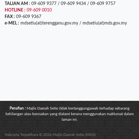
TALIAN AM :
09-609 9377 / 09-609 9434 / 09-609 9757
HOTLINE :
09-609 0010
FAX :
09-609 9367
e-MEL :
mdsetiu(at)terengganu.gov.my / mdsetiu(at)mds.gov.my
Penafian :
Majlis Daerah Setiu tidak bertanggungjawab terhadap sebarang
kehilangan atau kerosakan yang dialami kerana menggunakan maklumat dalam
laman ini.
Hakcipta Terpelihara © 2026 Majlis Daerah Setiu (MDS)