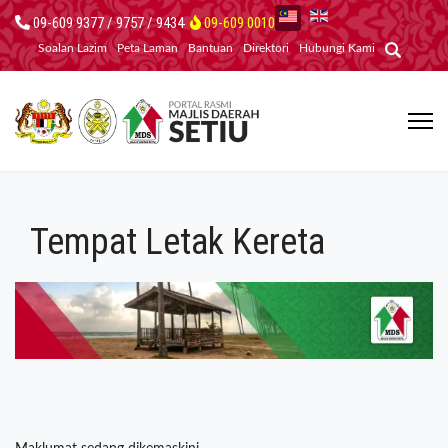
09-609 9377 / 9757 / 9434
09-609 0010
Soalan Lazim
Peta Laman
Bantuan
Direktori
Hubungi Kami
Tempat Letak Kereta