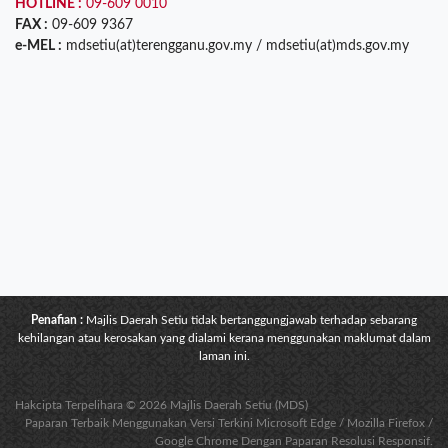
HOTLINE :
09-609 0010
FAX :
09-609 9367
e-MEL :
mdsetiu(at)terengganu.gov.my / mdsetiu(at)mds.gov.my
Penafian :
Majlis Daerah Setiu tidak bertanggungjawab terhadap sebarang
kehilangan atau kerosakan yang dialami kerana menggunakan maklumat dalam
laman ini.
Hakcipta Terpelihara © 2026 Majlis Daerah Setiu (MDS)
Paparan Terbaik Menggunakan Versi Terkini Microsoft Edge / Mozilla Firefox /
Google Chrome Dengan Paparan Resolusi Responsif.