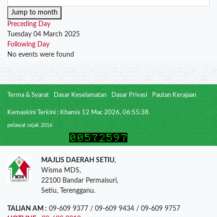
Jump to month
Preceding Day
Tuesday 04 March 2025
Following Day
No events were found
Terma & Syarat
Dasar Keselamatan
Dasar Privasi
Pautan Kerajaan
Kemaskini Terkini : Khamis 12 Mac 2026, 06:55:38.
pelawat sejak 2016
MAJLIS DAERAH SETIU
,
Wisma MDS,
22100 Bandar Permaisuri,
Setiu, Terengganu.
TALIAN AM :
09-609 9377 / 09-609 9434 / 09-609 9757