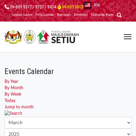
09-609 9377 / 9757 / 9434
09-609 0010
Soalan Lazim
Peta Laman
Bantuan
Direktori
Hubungi Kami
Events Calendar
By Year
By Month
By Week
Today
Jump to month