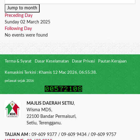
Jump to month
Preceding Day
Sunday 02 March 2025
Following Day
No events were found
Terma & Syarat
Dasar Keselamatan
Dasar Privasi
Pautan Kerajaan
Kemaskini Terkini : Khamis 12 Mac 2026, 06:55:38.
pelawat sejak 2016
MAJLIS DAERAH SETIU
,
Wisma MDS,
22100 Bandar Permaisuri,
Setiu, Terengganu.
TALIAN AM :
09-609 9377 / 09-609 9434 / 09-609 9757