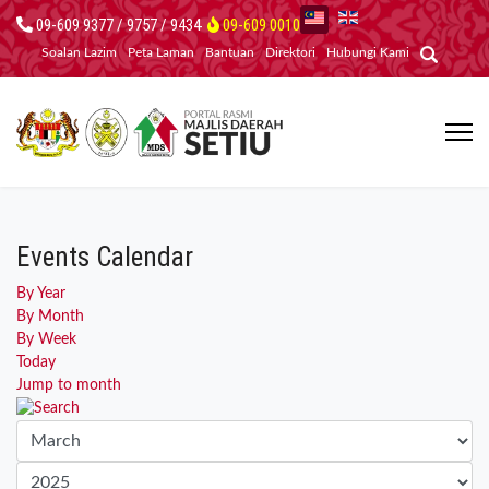
09-609 9377 / 9757 / 9434
09-609 0010
Soalan Lazim
Peta Laman
Bantuan
Direktori
Hubungi Kami
Events Calendar
By Year
By Month
By Week
Today
Jump to month