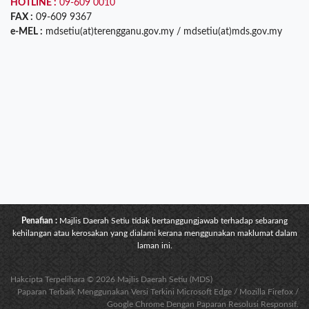
HOTLINE :
09-609 0010
FAX :
09-609 9367
e-MEL :
mdsetiu(at)terengganu.gov.my / mdsetiu(at)mds.gov.my
Penafian :
Majlis Daerah Setiu tidak bertanggungjawab terhadap sebarang
kehilangan atau kerosakan yang dialami kerana menggunakan maklumat dalam
laman ini.
Hakcipta Terpelihara © 2026 Majlis Daerah Setiu (MDS)
Paparan Terbaik Menggunakan Versi Terkini Microsoft Edge / Mozilla Firefox /
Google Chrome Dengan Paparan Resolusi Responsif.