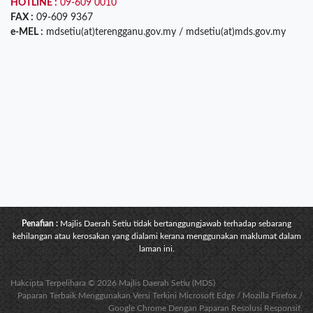
HOTLINE :
09-609 0010
FAX :
09-609 9367
e-MEL :
mdsetiu(at)terengganu.gov.my / mdsetiu(at)mds.gov.my
Penafian :
Majlis Daerah Setiu tidak bertanggungjawab terhadap sebarang
kehilangan atau kerosakan yang dialami kerana menggunakan maklumat dalam
laman ini.
Hakcipta Terpelihara © 2026 Majlis Daerah Setiu (MDS)
Paparan Terbaik Menggunakan Versi Terkini Microsoft Edge / Mozilla Firefox /
Google Chrome Dengan Paparan Resolusi Responsif.