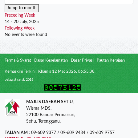
Jump to month
Preceding Week
14 - 20 July, 2025
Following Week
No events were found
Terma & Syarat
Dasar Keselamatan
Dasar Privasi
Pautan Kerajaan
Kemaskini Terkini : Khamis 12 Mac 2026, 06:55:38.
pelawat sejak 2016
MAJLIS DAERAH SETIU
,
Wisma MDS,
22100 Bandar Permaisuri,
Setiu, Terengganu.
TALIAN AM :
09-609 9377 / 09-609 9434 / 09-609 9757