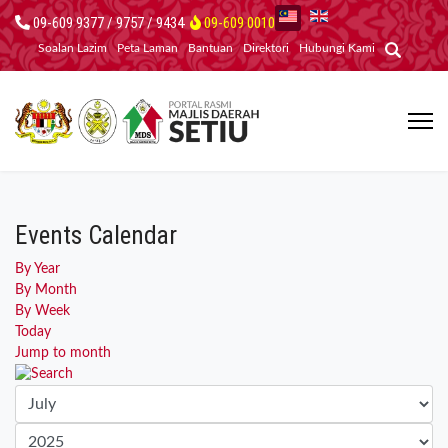
09-609 9377 / 9757 / 9434
09-609 0010
Soalan Lazim
Peta Laman
Bantuan
Direktori
Hubungi Kami
Events Calendar
By Year
By Month
By Week
Today
Jump to month