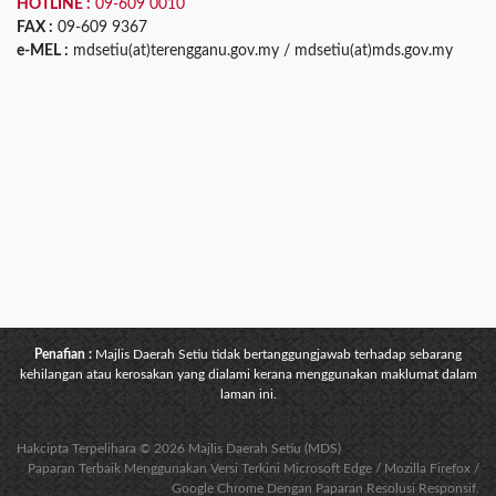
HOTLINE :
09-609 0010
FAX :
09-609 9367
e-MEL :
mdsetiu(at)terengganu.gov.my / mdsetiu(at)mds.gov.my
Penafian :
Majlis Daerah Setiu tidak bertanggungjawab terhadap sebarang
kehilangan atau kerosakan yang dialami kerana menggunakan maklumat dalam
laman ini.
Hakcipta Terpelihara © 2026 Majlis Daerah Setiu (MDS)
Paparan Terbaik Menggunakan Versi Terkini Microsoft Edge / Mozilla Firefox /
Google Chrome Dengan Paparan Resolusi Responsif.