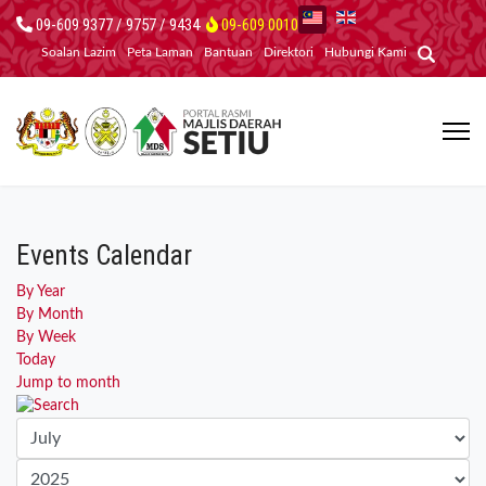
09-609 9377 / 9757 / 9434
09-609 0010
Soalan Lazim
Peta Laman
Bantuan
Direktori
Hubungi Kami
Events Calendar
By Year
By Month
By Week
Today
Jump to month