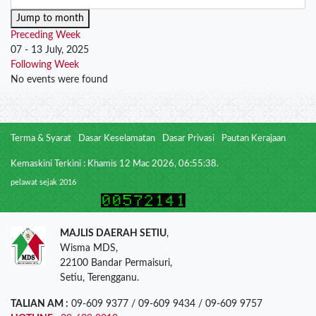
Jump to month
Preceding Week
07 - 13 July, 2025
Following Week
No events were found
Terma & Syarat
Dasar Keselamatan
Dasar Privasi
Pautan Kerajaan
Kemaskini Terkini : Khamis 12 Mac 2026, 06:55:38.
pelawat sejak 2016
MAJLIS DAERAH SETIU
,
Wisma MDS,
22100 Bandar Permaisuri,
Setiu, Terengganu.
TALIAN AM :
09-609 9377 / 09-609 9434 / 09-609 9757