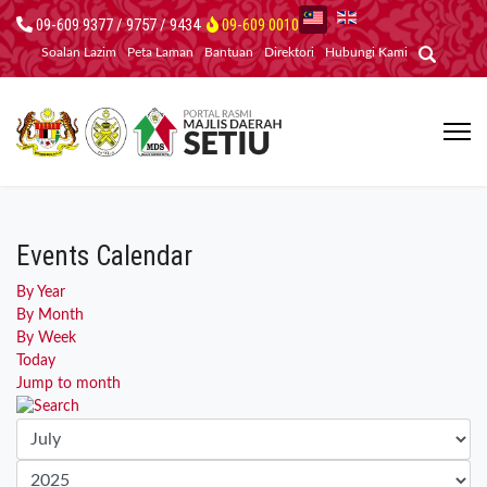
09-609 9377 / 9757 / 9434
09-609 0010
Soalan Lazim
Peta Laman
Bantuan
Direktori
Hubungi Kami
Events Calendar
By Year
By Month
By Week
Today
Jump to month