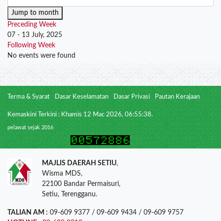
Jump to month
Preceding Week
07 - 13 July, 2025
Following Week
No events were found
Terma & Syarat
Dasar Keselamatan
Dasar Privasi
Pautan Kerajaan
Kemaskini Terkini : Khamis 12 Mac 2026, 06:55:38.
pelawat sejak 2016
MAJLIS DAERAH SETIU
,
Wisma MDS,
22100 Bandar Permaisuri,
Setiu, Terengganu.
TALIAN AM :
09-609 9377 / 09-609 9434 / 09-609 9757