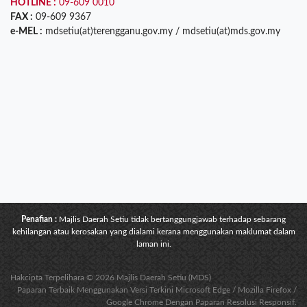
HOTLINE :
09-609 0010
FAX :
09-609 9367
e-MEL :
mdsetiu(at)terengganu.gov.my / mdsetiu(at)mds.gov.my
Penafian :
Majlis Daerah Setiu tidak bertanggungjawab terhadap sebarang
kehilangan atau kerosakan yang dialami kerana menggunakan maklumat dalam
laman ini.
Hakcipta Terpelihara © 2026 Majlis Daerah Setiu (MDS)
Paparan Terbaik Menggunakan Versi Terkini Microsoft Edge / Mozilla Firefox /
Google Chrome Dengan Paparan Resolusi Responsif.