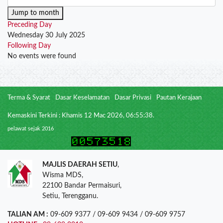
Jump to month
Preceding Day
Wednesday 30 July 2025
Following Day
No events were found
Terma & Syarat
Dasar Keselamatan
Dasar Privasi
Pautan Kerajaan
Kemaskini Terkini : Khamis 12 Mac 2026, 06:55:38.
pelawat sejak 2016
MAJLIS DAERAH SETIU
,
Wisma MDS,
22100 Bandar Permaisuri,
Setiu, Terengganu.
TALIAN AM :
09-609 9377 / 09-609 9434 / 09-609 9757