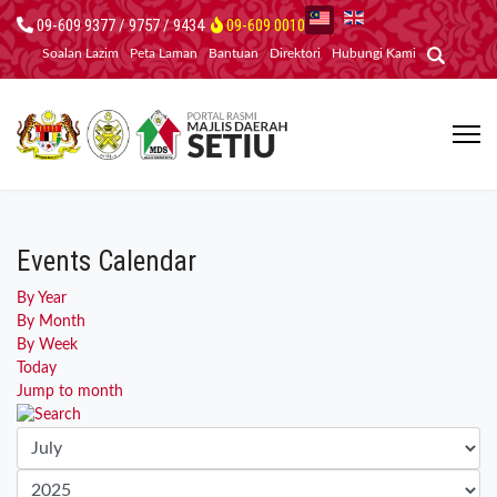
09-609 9377 / 9757 / 9434
09-609 0010
Soalan Lazim
Peta Laman
Bantuan
Direktori
Hubungi Kami
Events Calendar
By Year
By Month
By Week
Today
Jump to month