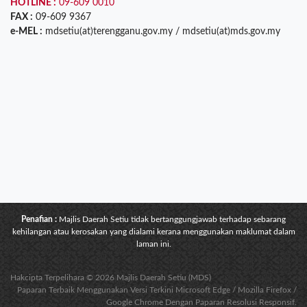
HOTLINE :
09-609 0010
FAX :
09-609 9367
e-MEL :
mdsetiu(at)terengganu.gov.my / mdsetiu(at)mds.gov.my
Penafian :
Majlis Daerah Setiu tidak bertanggungjawab terhadap sebarang
kehilangan atau kerosakan yang dialami kerana menggunakan maklumat dalam
laman ini.
Hakcipta Terpelihara © 2026 Majlis Daerah Setiu (MDS)
Paparan Terbaik Menggunakan Versi Terkini Microsoft Edge / Mozilla Firefox /
Google Chrome Dengan Paparan Resolusi Responsif.