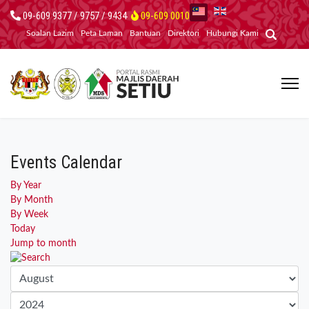
09-609 9377 / 9757 / 9434
09-609 0010
Soalan Lazim
Peta Laman
Bantuan
Direktori
Hubungi Kami
Events Calendar
By Year
By Month
By Week
Today
Jump to month