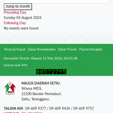
Jump to month
Preceding Day
Sunday 04 August 2024
Following Day
No events were found
Terma & Syarat
Dasar Keselamatan
Dasar Privasi
Pautan Kerajaan
Kemaskini Terkini : Khamis 12 Mac 2026, 06:55:38.
pelawat sejak 2016
MAJLIS DAERAH SETIU
,
Wisma MDS,
22100 Bandar Permaisuri,
Setiu, Terengganu.
TALIAN AM :
09-609 9377 / 09-609 9434 / 09-609 9757