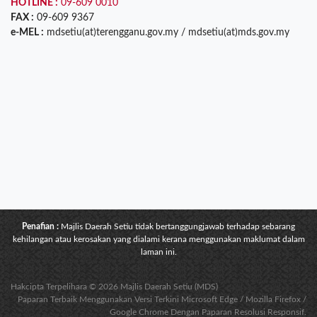
HOTLINE :
09-609 0010
FAX :
09-609 9367
e-MEL :
mdsetiu(at)terengganu.gov.my / mdsetiu(at)mds.gov.my
Penafian :
Majlis Daerah Setiu tidak bertanggungjawab terhadap sebarang
kehilangan atau kerosakan yang dialami kerana menggunakan maklumat dalam
laman ini.
Hakcipta Terpelihara © 2026 Majlis Daerah Setiu (MDS)
Paparan Terbaik Menggunakan Versi Terkini Microsoft Edge / Mozilla Firefox /
Google Chrome Dengan Paparan Resolusi Responsif.