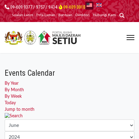
09-609 9377 / 9757 / 9434
09-609 0010
Soalan Lazim
Peta Laman
Bantuan
Direktori
Hubungi Kami
Events Calendar
By Year
By Month
By Week
Today
Jump to month