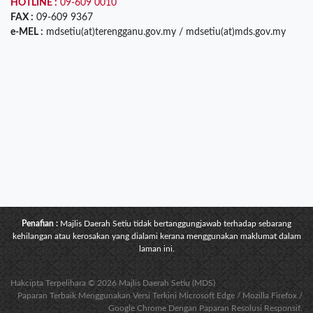
HOTLINE :
09-609 0010
FAX :
09-609 9367
e-MEL :
mdsetiu(at)terengganu.gov.my / mdsetiu(at)mds.gov.my
Penafian :
Majlis Daerah Setiu tidak bertanggungjawab terhadap sebarang
kehilangan atau kerosakan yang dialami kerana menggunakan maklumat dalam
laman ini.
Hakcipta Terpelihara © 2026 Majlis Daerah Setiu (MDS)
Paparan Terbaik Menggunakan Versi Terkini Microsoft Edge / Mozilla Firefox /
Google Chrome Dengan Paparan Resolusi Responsif.