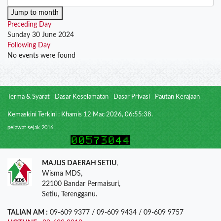
Jump to month
Preceding Day
Sunday 30 June 2024
Following Day
No events were found
Terma & Syarat
Dasar Keselamatan
Dasar Privasi
Pautan Kerajaan
Kemaskini Terkini : Khamis 12 Mac 2026, 06:55:38.
pelawat sejak 2016
MAJLIS DAERAH SETIU
,
Wisma MDS,
22100 Bandar Permaisuri,
Setiu, Terengganu.
TALIAN AM :
09-609 9377 / 09-609 9434 / 09-609 9757