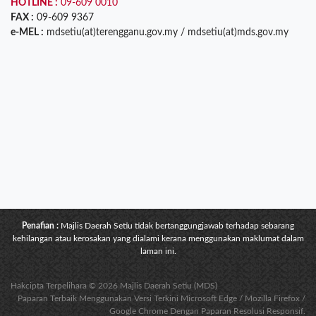
HOTLINE :
09-609 0010
FAX :
09-609 9367
e-MEL :
mdsetiu(at)terengganu.gov.my / mdsetiu(at)mds.gov.my
Penafian :
Majlis Daerah Setiu tidak bertanggungjawab terhadap sebarang
kehilangan atau kerosakan yang dialami kerana menggunakan maklumat dalam
laman ini.
Hakcipta Terpelihara © 2026 Majlis Daerah Setiu (MDS)
Paparan Terbaik Menggunakan Versi Terkini Microsoft Edge / Mozilla Firefox /
Google Chrome Dengan Paparan Resolusi Responsif.