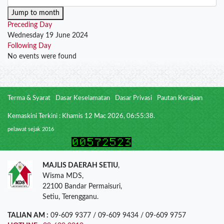
Jump to month
Preceding Day
Wednesday 19 June 2024
Following Day
No events were found
Terma & Syarat
Dasar Keselamatan
Dasar Privasi
Pautan Kerajaan
Kemaskini Terkini : Khamis 12 Mac 2026, 06:55:38.
pelawat sejak 2016
MAJLIS DAERAH SETIU
,
Wisma MDS,
22100 Bandar Permaisuri,
Setiu, Terengganu.
TALIAN AM :
09-609 9377 / 09-609 9434 / 09-609 9757