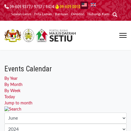
09-609 9377 / 9757 / 9434
09-609 0010
Soalan Lazim
Peta Laman
Bantuan
Direktori
Hubungi Kami
Events Calendar
By Year
By Month
By Week
Today
Jump to month