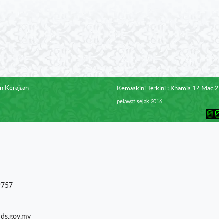
n Kerajaan
Kemaskini Terkini : Khamis 12 Mac 
pelawat sejak 2016
9757
mds.gov.my