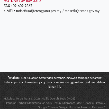
HOTLINE :
09-609 0010
FAX :
09-609 9367
e-MEL :
mdsetiu(at)terengganu.gov.my / mdsetiu(at)mds.gov.my
Penafian :
Majlis Daerah Setiu tidak bertanggungjawab terhadap sebarang
kehilangan atau kerosakan yang dialami kerana menggunakan maklumat dalam
laman ini.
Hakcipta Terpelihara © 2026 Majlis Daerah Setiu (MDS)
Paparan Terbaik Menggunakan Versi Terkini Microsoft Edge / Mozilla Firefox /
Google Chrome Dengan Paparan Resolusi Responsif.