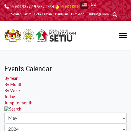
09-609 9377 / 9757 / 9434
09-609 0010
Soalan Lazim
Peta Laman
Bantuan
Direktori
Hubungi Kami
Events Calendar
By Year
By Month
By Week
Today
Jump to month