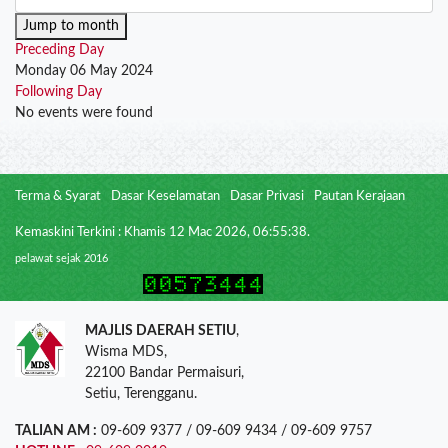
Jump to month
Preceding Day
Monday 06 May 2024
Following Day
No events were found
Terma & Syarat
Dasar Keselamatan
Dasar Privasi
Pautan Kerajaan
Kemaskini Terkini : Khamis 12 Mac 2026, 06:55:38.
pelawat sejak 2016
MAJLIS DAERAH SETIU
,
Wisma MDS,
22100 Bandar Permaisuri,
Setiu, Terengganu.
TALIAN AM :
09-609 9377 / 09-609 9434 / 09-609 9757