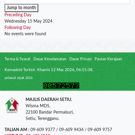
Jump to month
Preceding Day
Wednesday 15 May 2024
Following Day
No events were found
Terma & Syarat
Dasar Keselamatan
Dasar Privasi
Pautan Kerajaan
Kemaskini Terkini : Khamis 12 Mac 2026, 06:55:38.
pelawat sejak 2016
MAJLIS DAERAH SETIU
,
Wisma MDS,
22100 Bandar Permaisuri,
Setiu, Terengganu.
TALIAN AM :
09-609 9377 / 09-609 9434 / 09-609 9757