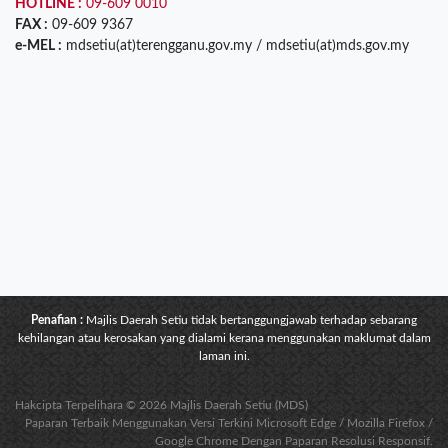
HOTLINE :
09-609 0010
FAX :
09-609 9367
e-MEL :
mdsetiu(at)terengganu.gov.my / mdsetiu(at)mds.gov.my
Penafian :
Majlis Daerah Setiu tidak bertanggungjawab terhadap sebarang
kehilangan atau kerosakan yang dialami kerana menggunakan maklumat dalam
laman ini.
Hakcipta Terpelihara © 2026 Majlis Daerah Setiu (MDS)
Paparan Terbaik Menggunakan Versi Terkini Microsoft Edge / Mozilla Firefox /
Google Chrome Dengan Paparan Resolusi Responsif.