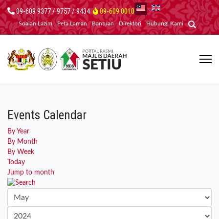
09-609 9377 / 9757 / 9434
09-609 0010
Soalan Lazim
Peta Laman
Bantuan
Direktori
Hubungi Kami
Events Calendar
By Year
By Month
By Week
Today
Jump to month