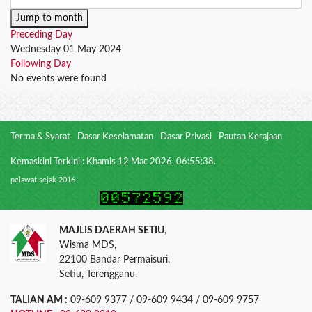
Jump to month
Preceding Day
Wednesday 01 May 2024
Following Day
No events were found
Terma & Syarat
Dasar Keselamatan
Dasar Privasi
Pautan Kerajaan
Kemaskini Terkini : Khamis 12 Mac 2026, 06:55:38.
pelawat sejak 2016
MAJLIS DAERAH SETIU
,
Wisma MDS,
22100 Bandar Permaisuri,
Setiu, Terengganu.
TALIAN AM :
09-609 9377 / 09-609 9434 / 09-609 9757