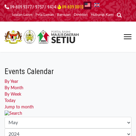
09-609 9377 / 9757 / 9434
09-609 0010
Soalan Lazim
Peta Laman
Bantuan
Direktori
Hubungi Kami
Events Calendar
By Year
By Month
By Week
Today
Jump to month