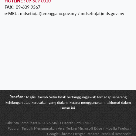
HOTLINE :
09-609 0010
FAX :
09-609 9367
e-MEL :
mdsetiu(at)terengganu.gov.my / mdsetiu(at)mds.gov.my
Penafian :
Majlis Daerah Setiu tidak bertanggungjawab terhadap sebarang
kehilangan atau kerosakan yang dialami kerana menggunakan maklumat dalam
laman ini.
Hakcipta Terpelihara © 2026 Majlis Daerah Setiu (MDS)
Paparan Terbaik Menggunakan Versi Terkini Microsoft Edge / Mozilla Firefox /
Google Chrome Dengan Paparan Resolusi Responsif.