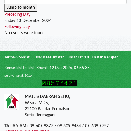
Jump to month
Preceding Day
Friday 13 December 2024
Following Day
No events were found
Terma & Syarat
Dasar Keselamatan
Dasar Privasi
Pautan Kerajaan
Kemaskini Terkini : Khamis 12 Mac 2026, 06:55:38.
pelawat sejak 2016
MAJLIS DAERAH SETIU
,
Wisma MDS,
22100 Bandar Permaisuri,
Setiu, Terengganu.
TALIAN AM :
09-609 9377 / 09-609 9434 / 09-609 9757