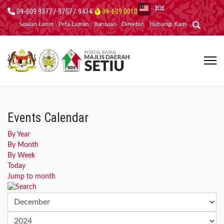
09-609 9377 / 9757 / 9434
09-609 0010
Soalan Lazim
Peta Laman
Bantuan
Direktori
Hubungi Kami
Events Calendar
By Year
By Month
By Week
Today
Jump to month