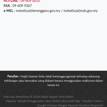
HOTLINE :
09-609 0010
FAX :
09-609 9367
e-MEL :
mdsetiu(at)terengganu.gov.my / mdsetiu(at)mds.gov.my
Penafian :
Majlis Daerah Setiu tidak bertanggungjawab terhadap sebarang
kehilangan atau kerosakan yang dialami kerana menggunakan maklumat dalam
laman ini.
Hakcipta Terpelihara © 2026 Majlis Daerah Setiu (MDS)
Paparan Terbaik Menggunakan Versi Terkini Microsoft Edge / Mozilla Firefox /
Google Chrome Dengan Paparan Resolusi Responsif.