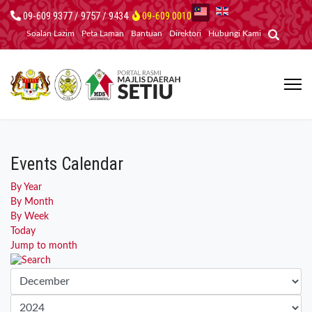
09-609 9377 / 9757 / 9434
09-609 0010
Soalan Lazim
Peta Laman
Bantuan
Direktori
Hubungi Kami
Events Calendar
By Year
By Month
By Week
Today
Jump to month