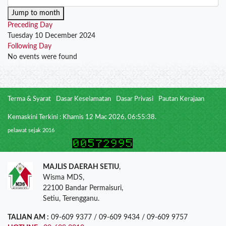
Jump to month
Preceding Day
Tuesday 10 December 2024
Following Day
No events were found
Terma & Syarat
Dasar Keselamatan
Dasar Privasi
Pautan Kerajaan
Kemaskini Terkini : Khamis 12 Mac 2026, 06:55:38.
pelawat sejak 2016
MAJLIS DAERAH SETIU
,
Wisma MDS,
22100 Bandar Permaisuri,
Setiu, Terengganu.
TALIAN AM :
09-609 9377 / 09-609 9434 / 09-609 9757