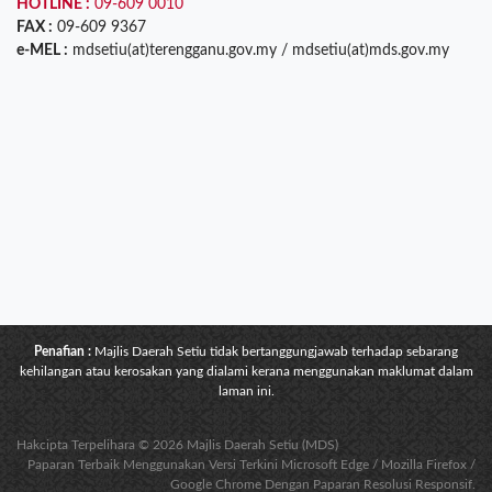
HOTLINE :
09-609 0010
FAX :
09-609 9367
e-MEL :
mdsetiu(at)terengganu.gov.my / mdsetiu(at)mds.gov.my
Penafian :
Majlis Daerah Setiu tidak bertanggungjawab terhadap sebarang
kehilangan atau kerosakan yang dialami kerana menggunakan maklumat dalam
laman ini.
Hakcipta Terpelihara © 2026 Majlis Daerah Setiu (MDS)
Paparan Terbaik Menggunakan Versi Terkini Microsoft Edge / Mozilla Firefox /
Google Chrome Dengan Paparan Resolusi Responsif.