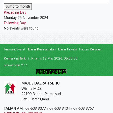
Jump to month
Preceding Day
Monday 25 November 2024
Following Day
No events were found
Terma & Syarat
Dasar Keselamatan
Dasar Privasi
Pautan Kerajaan
Kemaskini Terkini : Khamis 12 Mac 2026, 06:55:38.
pelawat sejak 2016
MAJLIS DAERAH SETIU
,
Wisma MDS,
22100 Bandar Permaisuri,
Setiu, Terengganu.
TALIAN AM :
09-609 9377 / 09-609 9434 / 09-609 9757