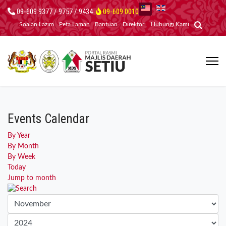
09-609 9377 / 9757 / 9434
09-609 0010
Soalan Lazim
Peta Laman
Bantuan
Direktori
Hubungi Kami
Events Calendar
By Year
By Month
By Week
Today
Jump to month