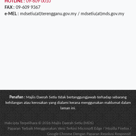
HOTLINE :
09-609 0010
FAX :
09-609 9367
e-MEL :
mdsetiu(at)terengganu.gov.my / mdsetiu(at)mds.gov.my
Penafian :
Majlis Daerah Setiu tidak bertanggungjawab terhadap sebarang
kehilangan atau kerosakan yang dialami kerana menggunakan maklumat dalam
laman ini.
Hakcipta Terpelihara © 2026 Majlis Daerah Setiu (MDS)
Paparan Terbaik Menggunakan Versi Terkini Microsoft Edge / Mozilla Firefox /
Google Chrome Dengan Paparan Resolusi Responsif.