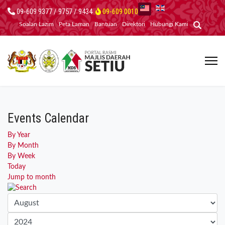
09-609 9377 / 9757 / 9434
09-609 0010
Soalan Lazim
Peta Laman
Bantuan
Direktori
Hubungi Kami
Events Calendar
By Year
By Month
By Week
Today
Jump to month