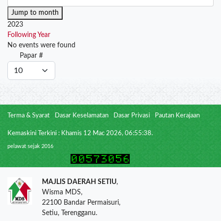
Jump to month
2023
Following Year
No events were found
Pagination
Papar #
List
Limit
Terma & Syarat
Dasar Keselamatan
Dasar Privasi
Pautan Kerajaan
Kemaskini Terkini : Khamis 12 Mac 2026, 06:55:38.
pelawat sejak 2016
MAJLIS DAERAH SETIU
,
Wisma MDS,
22100 Bandar Permaisuri,
Setiu, Terengganu.