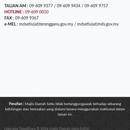
TALIAN AM :
09-609 9377 / 09-609 9434 / 09-609 9757
HOTLINE :
09-609 0010
FAX :
09-609 9367
e-MEL :
mdsetiu(at)terengganu.gov.my / mdsetiu(at)mds.gov.my
Penafian :
Majlis Daerah Setiu tidak bertanggungjawab terhadap sebarang
kehilangan atau kerosakan yang dialami kerana menggunakan maklumat dalam
laman ini.
Hakcipta Terpelihara © 2026 Majlis Daerah Setiu (MDS)