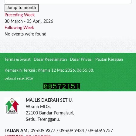
Jump to month
Preceding Week
30 March - 05 April, 2026
Following Week
No events were found
Terma & Syarat
Dasar Keselamatan
Dasar Privasi
Pautan Kerajaan
Kemaskini Terkini : Khamis 12 Mac 2026, 06:55:38.
pelawat sejak 2016
MAJLIS DAERAH SETIU
,
Wisma MDS,
22100 Bandar Permaisuri,
Setiu, Terengganu.
TALIAN AM :
09-609 9377 / 09-609 9434 / 09-609 9757