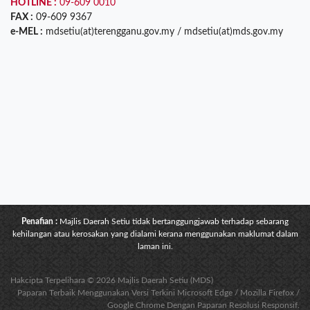
HOTLINE :
09-609 0010
FAX :
09-609 9367
e-MEL :
mdsetiu(at)terengganu.gov.my / mdsetiu(at)mds.gov.my
Penafian :
Majlis Daerah Setiu tidak bertanggungjawab terhadap sebarang
kehilangan atau kerosakan yang dialami kerana menggunakan maklumat dalam
laman ini.
Hakcipta Terpelihara © 2026 Majlis Daerah Setiu (MDS)
Paparan Terbaik Menggunakan Versi Terkini Microsoft Edge / Mozilla Firefox /
Google Chrome Dengan Paparan Resolusi Responsif.