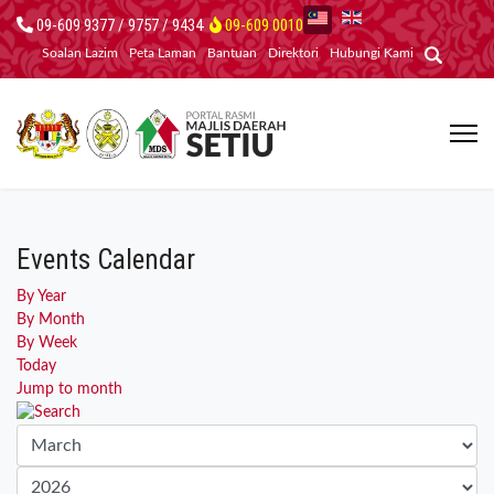
09-609 9377 / 9757 / 9434
09-609 0010
Soalan Lazim
Peta Laman
Bantuan
Direktori
Hubungi Kami
Events Calendar
By Year
By Month
By Week
Today
Jump to month