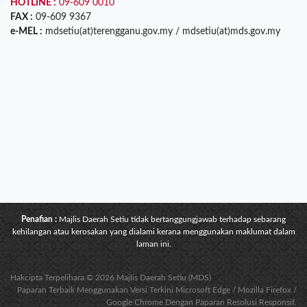
HOTLINE :
09-609 0010
FAX :
09-609 9367
e-MEL :
mdsetiu(at)terengganu.gov.my / mdsetiu(at)mds.gov.my
Penafian :
Majlis Daerah Setiu tidak bertanggungjawab terhadap sebarang
kehilangan atau kerosakan yang dialami kerana menggunakan maklumat dalam
laman ini.
Hakcipta Terpelihara © 2026 Majlis Daerah Setiu (MDS)
Paparan Terbaik Menggunakan Versi Terkini Microsoft Edge / Mozilla Firefox /
Google Chrome Dengan Paparan Resolusi Responsif.