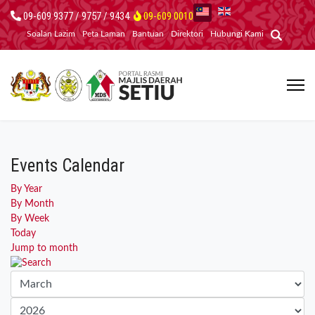
09-609 9377 / 9757 / 9434
09-609 0010
Soalan Lazim
Peta Laman
Bantuan
Direktori
Hubungi Kami
Events Calendar
By Year
By Month
By Week
Today
Jump to month