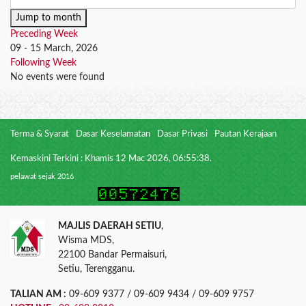
Jump to month
Preceding Week
09 - 15 March, 2026
Following Week
No events were found
Terma & Syarat
Dasar Keselamatan
Dasar Privasi
Pautan Kerajaan
Kemaskini Terkini : Khamis 12 Mac 2026, 06:55:38.
pelawat sejak 2016
MAJLIS DAERAH SETIU
,
Wisma MDS,
22100 Bandar Permaisuri,
Setiu, Terengganu.
TALIAN AM :
09-609 9377 / 09-609 9434 / 09-609 9757