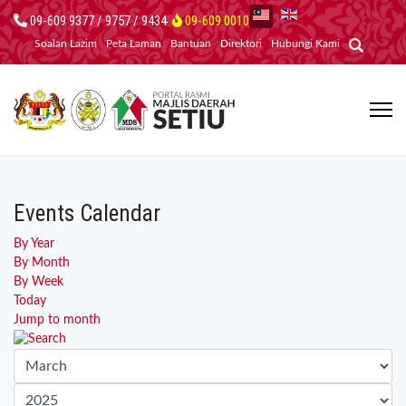
09-609 9377 / 9757 / 9434
09-609 0010
Soalan Lazim
Peta Laman
Bantuan
Direktori
Hubungi Kami
Events Calendar
By Year
By Month
By Week
Today
Jump to month