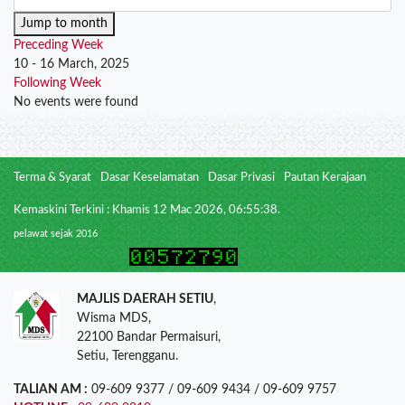
Jump to month
Preceding Week
10 - 16 March, 2025
Following Week
No events were found
Terma & Syarat
Dasar Keselamatan
Dasar Privasi
Pautan Kerajaan
Kemaskini Terkini : Khamis 12 Mac 2026, 06:55:38.
pelawat sejak 2016
MAJLIS DAERAH SETIU
,
Wisma MDS,
22100 Bandar Permaisuri,
Setiu, Terengganu.
TALIAN AM :
09-609 9377 / 09-609 9434 / 09-609 9757