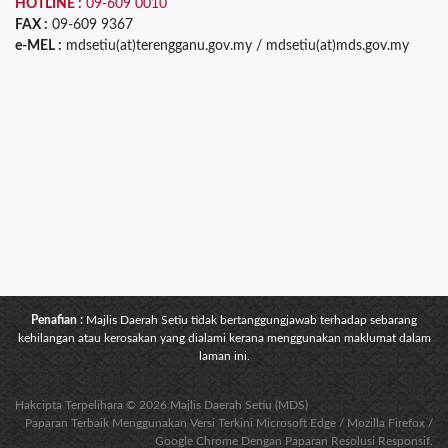
HOTLINE :
09-609 0010
FAX :
09-609 9367
e-MEL :
mdsetiu(at)terengganu.gov.my / mdsetiu(at)mds.gov.my
Penafian :
Majlis Daerah Setiu tidak bertanggungjawab terhadap sebarang
kehilangan atau kerosakan yang dialami kerana menggunakan maklumat dalam
laman ini.
Hakcipta Terpelihara © 2026 Majlis Daerah Setiu (MDS)
Paparan Terbaik Menggunakan Versi Terkini Microsoft Edge / Mozilla Firefox /
Google Chrome Dengan Paparan Resolusi Responsif.