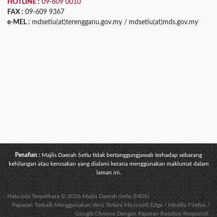
HOTLINE :
09-609 0010
FAX :
09-609 9367
e-MEL :
mdsetiu(at)terengganu.gov.my / mdsetiu(at)mds.gov.my
Penafian :
Majlis Daerah Setiu tidak bertanggungjawab terhadap sebarang
kehilangan atau kerosakan yang dialami kerana menggunakan maklumat dalam
laman ini.
Hakcipta Terpelihara © 2026 Majlis Daerah Setiu (MDS)
Paparan Terbaik Menggunakan Versi Terkini Microsoft Edge / Mozilla Firefox /
Google Chrome Dengan Paparan Resolusi Responsif.