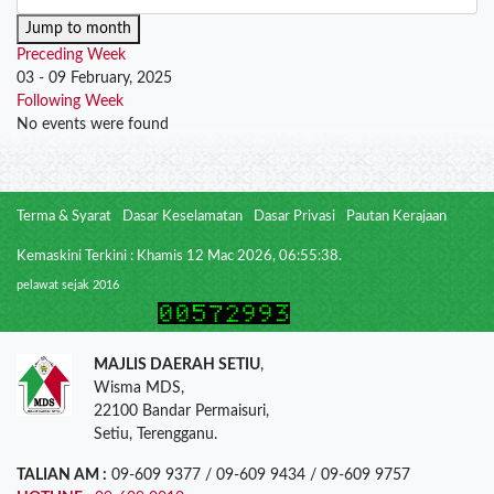
Jump to month
Preceding Week
03 - 09 February, 2025
Following Week
No events were found
Terma & Syarat
Dasar Keselamatan
Dasar Privasi
Pautan Kerajaan
Kemaskini Terkini : Khamis 12 Mac 2026, 06:55:38.
pelawat sejak 2016
MAJLIS DAERAH SETIU
,
Wisma MDS,
22100 Bandar Permaisuri,
Setiu, Terengganu.
TALIAN AM :
09-609 9377 / 09-609 9434 / 09-609 9757