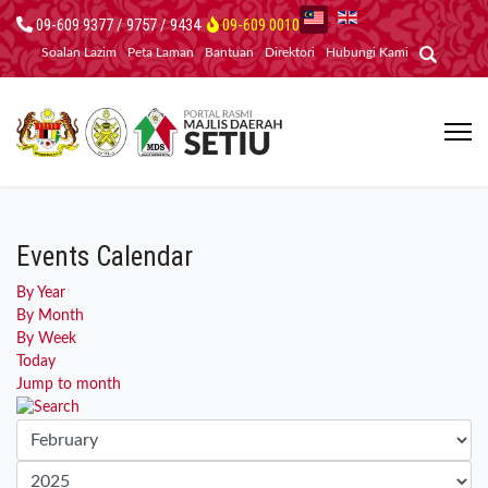
09-609 9377 / 9757 / 9434
09-609 0010
Soalan Lazim
Peta Laman
Bantuan
Direktori
Hubungi Kami
Events Calendar
By Year
By Month
By Week
Today
Jump to month