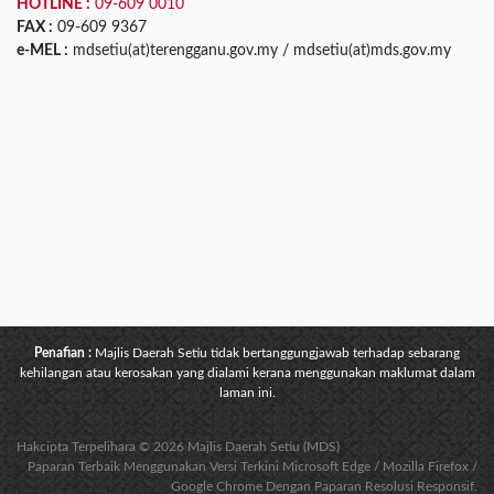
HOTLINE :
09-609 0010
FAX :
09-609 9367
e-MEL :
mdsetiu(at)terengganu.gov.my / mdsetiu(at)mds.gov.my
Penafian :
Majlis Daerah Setiu tidak bertanggungjawab terhadap sebarang
kehilangan atau kerosakan yang dialami kerana menggunakan maklumat dalam
laman ini.
Hakcipta Terpelihara © 2026 Majlis Daerah Setiu (MDS)
Paparan Terbaik Menggunakan Versi Terkini Microsoft Edge / Mozilla Firefox /
Google Chrome Dengan Paparan Resolusi Responsif.