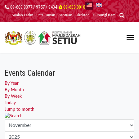
09-609 9377 / 9757 / 9434
09-609 0010
Soalan Lazim
Peta Laman
Bantuan
Direktori
Hubungi Kami
Events Calendar
By Year
By Month
By Week
Today
Jump to month