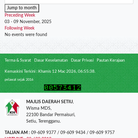
Jump to month
Preceding Week
03 - 09 November, 2025
Following Week
No events were found
Terma & Syarat
Dasar Keselamatan
Dasar Privasi
Pautan Kerajaan
Kemaskini Terkini : Khamis 12 Mac 2026, 06:55:38.
pelawat sejak 2016
MAJLIS DAERAH SETIU
,
Wisma MDS,
22100 Bandar Permaisuri,
Setiu, Terengganu.
TALIAN AM :
09-609 9377 / 09-609 9434 / 09-609 9757