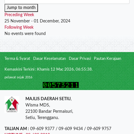
Jump to month
Preceding Week
25 November - 01 December, 2024
Following Week
No events were found
Terma & Syarat
Dasar Keselamatan
Dasar Privasi
Pautan Kerajaan
Kemaskini Terkini : Khamis 12 Mac 2026, 06:55:38.
pelawat sejak 2016
MAJLIS DAERAH SETIU
,
Wisma MDS,
22100 Bandar Permaisuri,
Setiu, Terengganu.
TALIAN AM :
09-609 9377 / 09-609 9434 / 09-609 9757