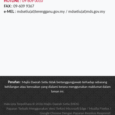
HOTLINE :
09-609 0010
FAX :
09-609 9367
e-MEL :
mdsetiu(at)terengganu.gov.my / mdsetiu(at)mds.gov.my
Penafian :
Majlis Daerah Setiu tidak bertanggungjawab terhadap sebarang
kehilangan atau kerosakan yang dialami kerana menggunakan maklumat dalam
laman ini.
Hakcipta Terpelihara © 2026 Majlis Daerah Setiu (MDS)
Paparan Terbaik Menggunakan Versi Terkini Microsoft Edge / Mozilla Firefox /
Google Chrome Dengan Paparan Resolusi Responsif.