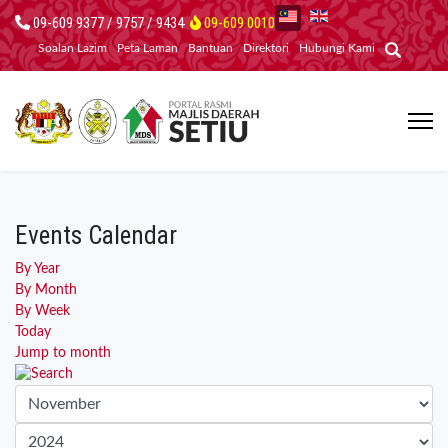
09-609 9377 / 9757 / 9434
09-609 0010
Soalan Lazim
Peta Laman
Bantuan
Direktori
Hubungi Kami
Events Calendar
By Year
By Month
By Week
Today
Jump to month