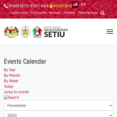
09-609 9377 / 9757 / 9434
09-609 0010
Soalan Lazim
Peta Laman
Bantuan
Direktori
Hubungi Kami
Events Calendar
By Year
By Month
By Week
Today
Jump to month