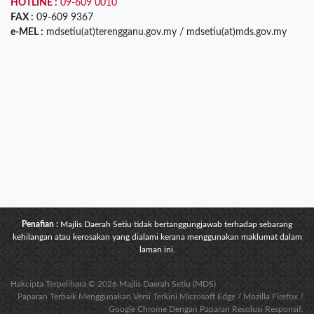
HOTLINE :
09-609 0010
FAX :
09-609 9367
e-MEL :
mdsetiu(at)terengganu.gov.my / mdsetiu(at)mds.gov.my
Penafian :
Majlis Daerah Setiu tidak bertanggungjawab terhadap sebarang
kehilangan atau kerosakan yang dialami kerana menggunakan maklumat dalam
laman ini.
Hakcipta Terpelihara © 2026 Majlis Daerah Setiu (MDS)
Paparan Terbaik Menggunakan Versi Terkini Microsoft Edge / Mozilla Firefox /
Google Chrome Dengan Paparan Resolusi Responsif.