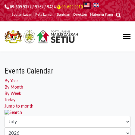
09-609 9377 / 9757 / 9434
09-609 0010
Soalan Lazim
Peta Laman
Bantuan
Direktori
Hubungi Kami
Events Calendar
By Year
By Month
By Week
Today
Jump to month