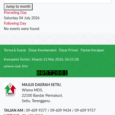
Jump to month
Preceding Day
Saturday 04 July 2026
Following Day
No events were found
Terma & Syarat
Dasar Keselamatan
Dasar Privasi
Pautan Kerajaan
Kemaskini Terkini : Khamis 12 Mac 2026, 06:55:38.
pelawat sejak 2016
MAJLIS DAERAH SETIU
,
Wisma MDS,
22100 Bandar Permaisuri,
Setiu, Terengganu.
TALIAN AM :
09-609 9377 / 09-609 9434 / 09-609 9757