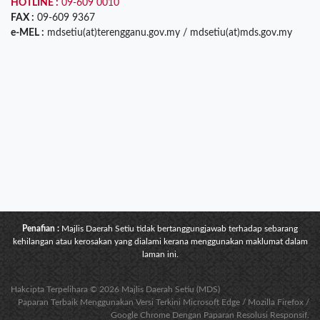
HOTLINE :
09-609 0010
FAX :
09-609 9367
e-MEL :
mdsetiu(at)terengganu.gov.my / mdsetiu(at)mds.gov.my
Penafian :
Majlis Daerah Setiu tidak bertanggungjawab terhadap sebarang
kehilangan atau kerosakan yang dialami kerana menggunakan maklumat dalam
laman ini.
Hakcipta Terpelihara © 2026 Majlis Daerah Setiu (MDS)
Paparan Terbaik Menggunakan Versi Terkini Microsoft Edge / Mozilla Firefox /
Google Chrome Dengan Paparan Resolusi Responsif.