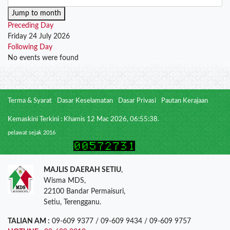
Jump to month
Preceding Day
Friday 24 July 2026
Following Day
No events were found
Terma & Syarat
Dasar Keselamatan
Dasar Privasi
Pautan Kerajaan
Kemaskini Terkini : Khamis 12 Mac 2026, 06:55:38.
pelawat sejak 2016
MAJLIS DAERAH SETIU
,
Wisma MDS,
22100 Bandar Permaisuri,
Setiu, Terengganu.
TALIAN AM :
09-609 9377 / 09-609 9434 / 09-609 9757