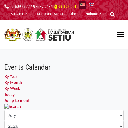
09-609 9377 / 9757 / 9434
09-609 0010
Soalan Lazim
Peta Laman
Bantuan
Direktori
Hubungi Kami
Events Calendar
By Year
By Month
By Week
Today
Jump to month