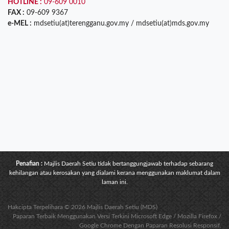
HOTLINE :
09-609 0010
FAX :
09-609 9367
e-MEL :
mdsetiu(at)terengganu.gov.my / mdsetiu(at)mds.gov.my
Penafian :
Majlis Daerah Setiu tidak bertanggungjawab terhadap sebarang
kehilangan atau kerosakan yang dialami kerana menggunakan maklumat dalam
laman ini.
Hakcipta Terpelihara © 2026 Majlis Daerah Setiu (MDS)
Paparan Terbaik Menggunakan Versi Terkini Microsoft Edge / Mozilla Firefox /
Google Chrome Dengan Paparan Resolusi Responsif.