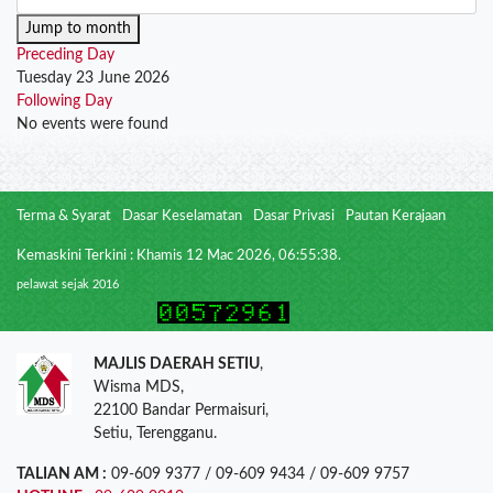
Jump to month
Preceding Day
Tuesday 23 June 2026
Following Day
No events were found
Terma & Syarat
Dasar Keselamatan
Dasar Privasi
Pautan Kerajaan
Kemaskini Terkini : Khamis 12 Mac 2026, 06:55:38.
pelawat sejak 2016
MAJLIS DAERAH SETIU
,
Wisma MDS,
22100 Bandar Permaisuri,
Setiu, Terengganu.
TALIAN AM :
09-609 9377 / 09-609 9434 / 09-609 9757