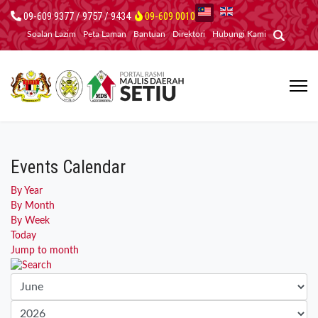
09-609 9377 / 9757 / 9434
09-609 0010
Soalan Lazim
Peta Laman
Bantuan
Direktori
Hubungi Kami
Events Calendar
By Year
By Month
By Week
Today
Jump to month