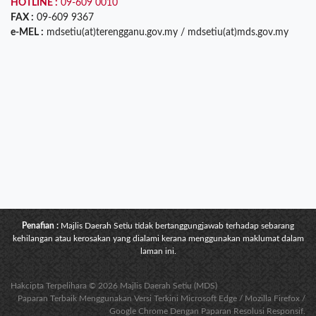
HOTLINE :
09-609 0010
FAX :
09-609 9367
e-MEL :
mdsetiu(at)terengganu.gov.my / mdsetiu(at)mds.gov.my
Penafian :
Majlis Daerah Setiu tidak bertanggungjawab terhadap sebarang
kehilangan atau kerosakan yang dialami kerana menggunakan maklumat dalam
laman ini.
Hakcipta Terpelihara © 2026 Majlis Daerah Setiu (MDS)
Paparan Terbaik Menggunakan Versi Terkini Microsoft Edge / Mozilla Firefox /
Google Chrome Dengan Paparan Resolusi Responsif.