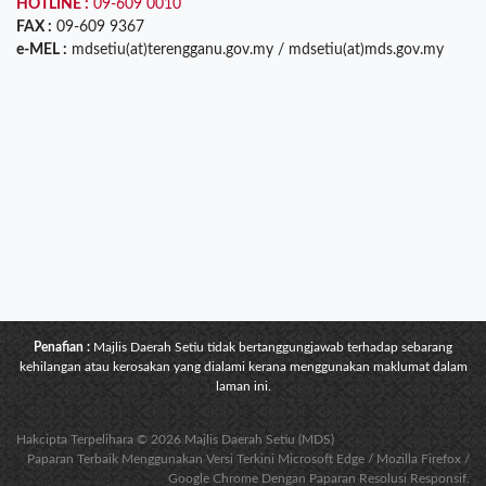
HOTLINE :
09-609 0010
FAX :
09-609 9367
e-MEL :
mdsetiu(at)terengganu.gov.my / mdsetiu(at)mds.gov.my
Penafian :
Majlis Daerah Setiu tidak bertanggungjawab terhadap sebarang
kehilangan atau kerosakan yang dialami kerana menggunakan maklumat dalam
laman ini.
Hakcipta Terpelihara © 2026 Majlis Daerah Setiu (MDS)
Paparan Terbaik Menggunakan Versi Terkini Microsoft Edge / Mozilla Firefox /
Google Chrome Dengan Paparan Resolusi Responsif.