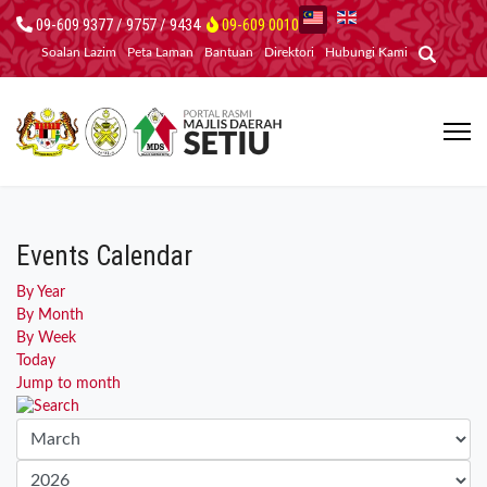
09-609 9377 / 9757 / 9434
09-609 0010
Soalan Lazim
Peta Laman
Bantuan
Direktori
Hubungi Kami
Events Calendar
By Year
By Month
By Week
Today
Jump to month