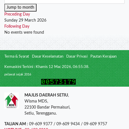
Jump to month
Preceding Day
Sunday 29 March 2026
Following Day
No events were found
Terma & Syarat
Dasar Keselamatan
Dasar Privasi
Pautan Kerajaan
Kemaskini Terkini : Khamis 12 Mac 2026, 06:55:38.
pelawat sejak 2016
MAJLIS DAERAH SETIU
,
Wisma MDS,
22100 Bandar Permaisuri,
Setiu, Terengganu.
TALIAN AM :
09-609 9377 / 09-609 9434 / 09-609 9757