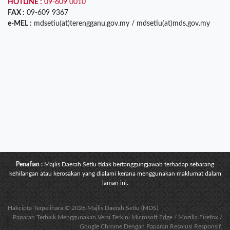
HOTLINE :
09-609 0010
FAX :
09-609 9367
e-MEL :
mdsetiu(at)terengganu.gov.my / mdsetiu(at)mds.gov.my
Penafian :
Majlis Daerah Setiu tidak bertanggungjawab terhadap sebarang
kehilangan atau kerosakan yang dialami kerana menggunakan maklumat dalam
laman ini.
Hakcipta Terpelihara © 2026 Majlis Daerah Setiu (MDS)
Paparan Terbaik Menggunakan Versi Terkini Microsoft Edge / Mozilla Firefox /
Google Chrome Dengan Paparan Resolusi Responsif.