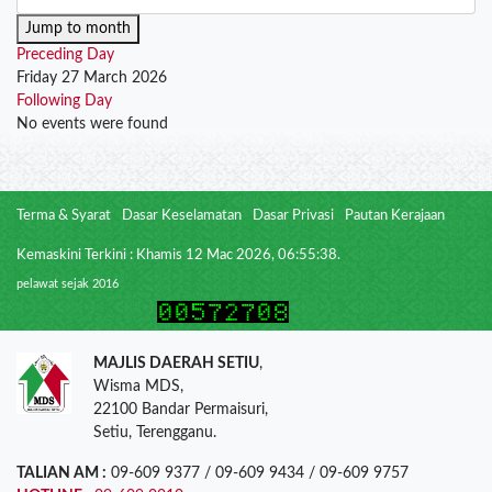
Jump to month
Preceding Day
Friday 27 March 2026
Following Day
No events were found
Terma & Syarat
Dasar Keselamatan
Dasar Privasi
Pautan Kerajaan
Kemaskini Terkini : Khamis 12 Mac 2026, 06:55:38.
pelawat sejak 2016
MAJLIS DAERAH SETIU
,
Wisma MDS,
22100 Bandar Permaisuri,
Setiu, Terengganu.
TALIAN AM :
09-609 9377 / 09-609 9434 / 09-609 9757