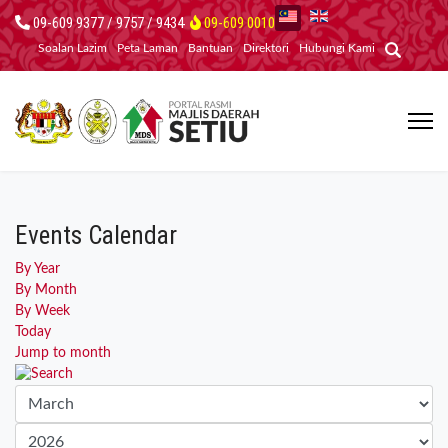
09-609 9377 / 9757 / 9434
09-609 0010
Soalan Lazim
Peta Laman
Bantuan
Direktori
Hubungi Kami
Events Calendar
By Year
By Month
By Week
Today
Jump to month