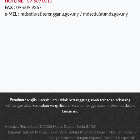
HOTLINE :
09-609 0010
FAX :
09-609 9367
e-MEL :
mdsetiu(at)terengganu.gov.my / mdsetiu(at)mds.gov.my
Penafian :
Majlis Daerah Setiu tidak bertanggungjawab terhadap sebarang
kehilangan atau kerosakan yang dialami kerana menggunakan maklumat dalam
laman ini.
Hakcipta Terpelihara © 2026 Majlis Daerah Setiu (MDS)
Paparan Terbaik Menggunakan Versi Terkini Microsoft Edge / Mozilla Firefox /
Google Chrome Dengan Paparan Resolusi Responsif.