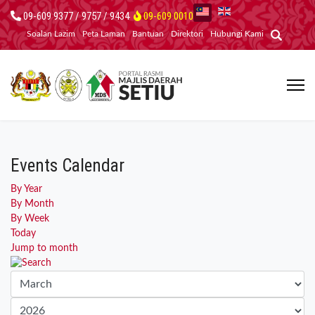
09-609 9377 / 9757 / 9434
09-609 0010
Soalan Lazim
Peta Laman
Bantuan
Direktori
Hubungi Kami
Events Calendar
By Year
By Month
By Week
Today
Jump to month