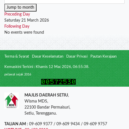
Jump to month
Preceding Day
Saturday 21 March 2026
Following Day
No events were found
Terma & Syarat
Dasar Keselamatan
Dasar Privasi
Pautan Kerajaan
Kemaskini Terkini : Khamis 12 Mac 2026, 06:55:38.
pelawat sejak 2016
MAJLIS DAERAH SETIU
,
Wisma MDS,
22100 Bandar Permaisuri,
Setiu, Terengganu.
TALIAN AM :
09-609 9377 / 09-609 9434 / 09-609 9757