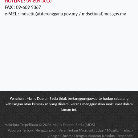
HOTLINE :
09-609 0010
FAX :
09-609 9367
e-MEL :
mdsetiu(at)terengganu.gov.my / mdsetiu(at)mds.gov.my
Penafian :
Majlis Daerah Setiu tidak bertanggungjawab terhadap sebarang
kehilangan atau kerosakan yang dialami kerana menggunakan maklumat dalam
laman ini.
Hakcipta Terpelihara © 2026 Majlis Daerah Setiu (MDS)
Paparan Terbaik Menggunakan Versi Terkini Microsoft Edge / Mozilla Firefox /
Google Chrome Dengan Paparan Resolusi Responsif.