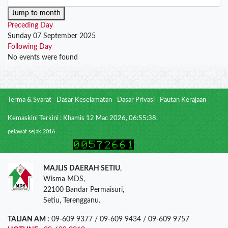
Jump to month
Preceding Day
Sunday 07 September 2025
Following Day
No events were found
Terma & Syarat
Dasar Keselamatan
Dasar Privasi
Pautan Kerajaan
Kemaskini Terkini : Khamis 12 Mac 2026, 06:55:38.
pelawat sejak 2016
MAJLIS DAERAH SETIU
,
Wisma MDS,
22100 Bandar Permaisuri,
Setiu, Terengganu.
TALIAN AM :
09-609 9377 / 09-609 9434 / 09-609 9757