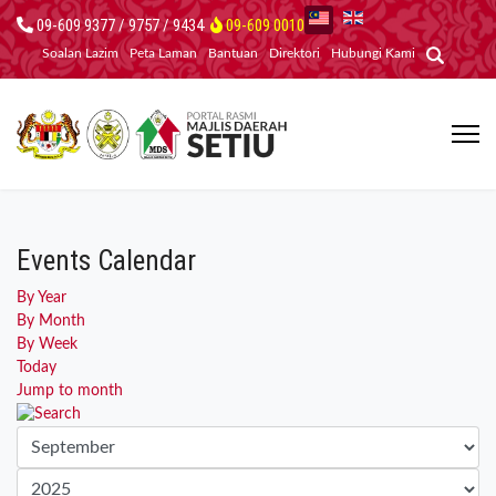
09-609 9377 / 9757 / 9434
09-609 0010
Soalan Lazim
Peta Laman
Bantuan
Direktori
Hubungi Kami
Events Calendar
By Year
By Month
By Week
Today
Jump to month