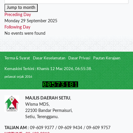
Jump to month
Preceding Day
Monday 29 September 2025
Following Day
No events were found
Terma & Syarat
Dasar Keselamatan
Dasar Privasi
Pautan Kerajaan
Kemaskini Terkini : Khamis 12 Mac 2026, 06:55:38.
pelawat sejak 2016
MAJLIS DAERAH SETIU
,
Wisma MDS,
22100 Bandar Permaisuri,
Setiu, Terengganu.
TALIAN AM :
09-609 9377 / 09-609 9434 / 09-609 9757