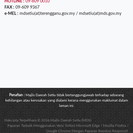
HOTLINE :
09-609 0010
FAX :
09-609 9367
e-MEL :
mdsetiu(at)terengganu.gov.my / mdsetiu(at)mds.gov.my
Penafian :
Majlis Daerah Setiu tidak bertanggungjawab terhadap sebarang
kehilangan atau kerosakan yang dialami kerana menggunakan maklumat dalam
laman ini.
Hakcipta Terpelihara © 2026 Majlis Daerah Setiu (MDS)
Paparan Terbaik Menggunakan Versi Terkini Microsoft Edge / Mozilla Firefox /
Google Chrome Dengan Paparan Resolusi Responsif.