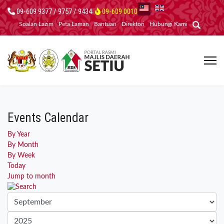
09-609 9377 / 9757 / 9434
09-609 0010
Soalan Lazim
Peta Laman
Bantuan
Direktori
Hubungi Kami
Events Calendar
By Year
By Month
By Week
Today
Jump to month