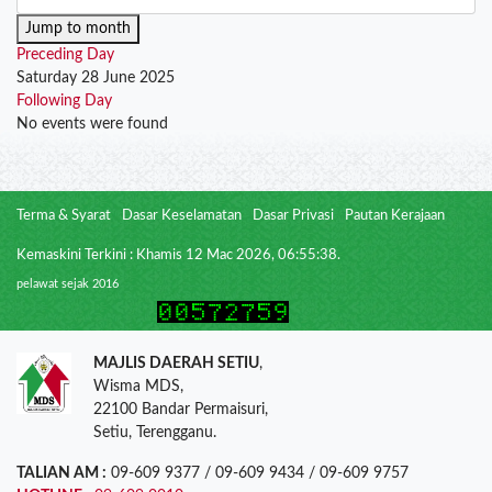
Jump to month
Preceding Day
Saturday 28 June 2025
Following Day
No events were found
Terma & Syarat
Dasar Keselamatan
Dasar Privasi
Pautan Kerajaan
Kemaskini Terkini : Khamis 12 Mac 2026, 06:55:38.
pelawat sejak 2016
MAJLIS DAERAH SETIU
,
Wisma MDS,
22100 Bandar Permaisuri,
Setiu, Terengganu.
TALIAN AM :
09-609 9377 / 09-609 9434 / 09-609 9757