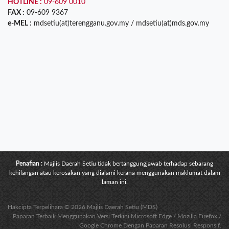
HOTLINE :
09-609 0010
FAX :
09-609 9367
e-MEL :
mdsetiu(at)terengganu.gov.my / mdsetiu(at)mds.gov.my
Penafian :
Majlis Daerah Setiu tidak bertanggungjawab terhadap sebarang
kehilangan atau kerosakan yang dialami kerana menggunakan maklumat dalam
laman ini.
Hakcipta Terpelihara © 2026 Majlis Daerah Setiu (MDS)
Paparan Terbaik Menggunakan Versi Terkini Microsoft Edge / Mozilla Firefox /
Google Chrome Dengan Paparan Resolusi Responsif.