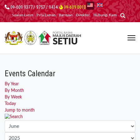
09-609 9377 / 9757 / 9434
09-609 0010
Soalan Lazim
Peta Laman
Bantuan
Direktori
Hubungi Kami
Events Calendar
By Year
By Month
By Week
Today
Jump to month