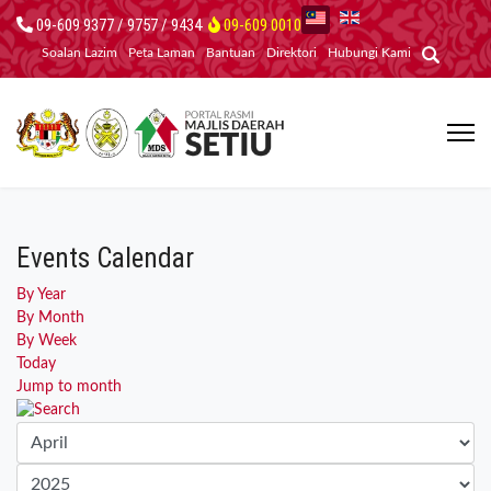
09-609 9377 / 9757 / 9434
09-609 0010
Soalan Lazim
Peta Laman
Bantuan
Direktori
Hubungi Kami
Events Calendar
By Year
By Month
By Week
Today
Jump to month