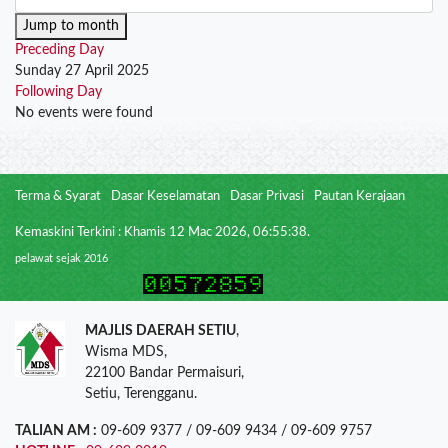
Jump to month
Preceding Day
Sunday 27 April 2025
Following Day
No events were found
Terma & Syarat
Dasar Keselamatan
Dasar Privasi
Pautan Kerajaan
Kemaskini Terkini : Khamis 12 Mac 2026, 06:55:38.
pelawat sejak 2016
MAJLIS DAERAH SETIU
,
Wisma MDS,
22100 Bandar Permaisuri,
Setiu, Terengganu.
TALIAN AM :
09-609 9377 / 09-609 9434 / 09-609 9757