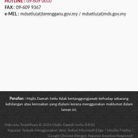
HOTLINE :
09-609 0010
FAX :
09-609 9367
e-MEL :
mdsetiu(at)terengganu.gov.my / mdsetiu(at)mds.gov.my
Penafian :
Majlis Daerah Setiu tidak bertanggungjawab terhadap sebarang
kehilangan atau kerosakan yang dialami kerana menggunakan maklumat dalam
laman ini.
Hakcipta Terpelihara © 2026 Majlis Daerah Setiu (MDS)
Paparan Terbaik Menggunakan Versi Terkini Microsoft Edge / Mozilla Firefox /
Google Chrome Dengan Paparan Resolusi Responsif.