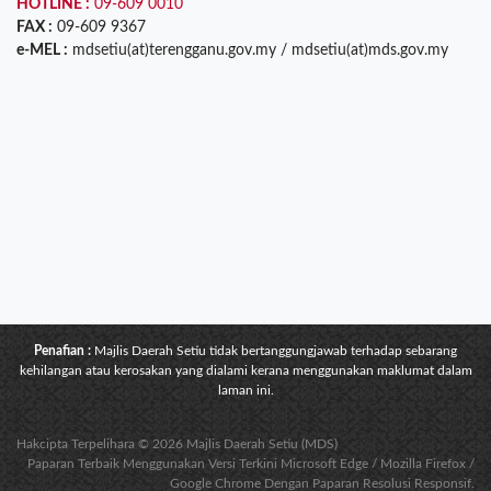
HOTLINE :
09-609 0010
FAX :
09-609 9367
e-MEL :
mdsetiu(at)terengganu.gov.my / mdsetiu(at)mds.gov.my
Penafian :
Majlis Daerah Setiu tidak bertanggungjawab terhadap sebarang
kehilangan atau kerosakan yang dialami kerana menggunakan maklumat dalam
laman ini.
Hakcipta Terpelihara © 2026 Majlis Daerah Setiu (MDS)
Paparan Terbaik Menggunakan Versi Terkini Microsoft Edge / Mozilla Firefox /
Google Chrome Dengan Paparan Resolusi Responsif.