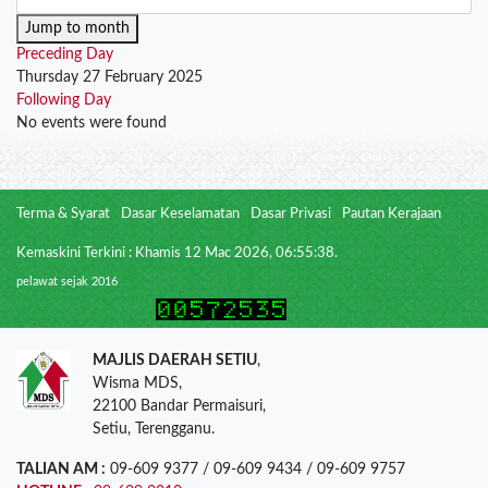
Jump to month
Preceding Day
Thursday 27 February 2025
Following Day
No events were found
Terma & Syarat
Dasar Keselamatan
Dasar Privasi
Pautan Kerajaan
Kemaskini Terkini : Khamis 12 Mac 2026, 06:55:38.
pelawat sejak 2016
MAJLIS DAERAH SETIU
,
Wisma MDS,
22100 Bandar Permaisuri,
Setiu, Terengganu.
TALIAN AM :
09-609 9377 / 09-609 9434 / 09-609 9757