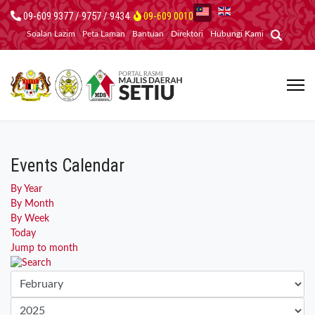
09-609 9377 / 9757 / 9434
09-609 0010
Soalan Lazim
Peta Laman
Bantuan
Direktori
Hubungi Kami
Events Calendar
By Year
By Month
By Week
Today
Jump to month