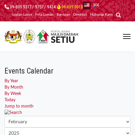
09-609 9377 / 9757 / 9434
09-609 0010
Soalan Lazim
Peta Laman
Bantuan
Direktori
Hubungi Kami
Events Calendar
By Year
By Month
By Week
Today
Jump to month