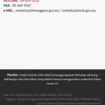
HOTLINE :
09-609 0010
FAX :
09-609 9367
e-MEL :
mdsetiu(at)terengganu.gov.my / mdsetiu(at)mds.gov.my
Penafian :
Majlis Daerah Setiu tidak bertanggungjawab terhadap sebarang
kehilangan atau kerosakan yang dialami kerana menggunakan maklumat dalam
laman ini.
Hakcipta Terpelihara © 2026 Majlis Daerah Setiu (MDS)
Paparan Terbaik Menggunakan Versi Terkini Microsoft Edge / Mozilla Firefox /
Google Chrome Dengan Paparan Resolusi Responsif.