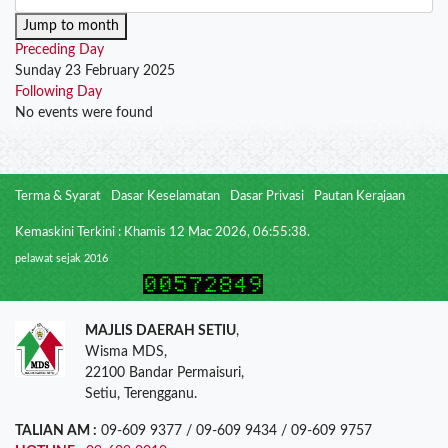
Jump to month
Preceding Day
Sunday 23 February 2025
Following Day
No events were found
Terma & Syarat
Dasar Keselamatan
Dasar Privasi
Pautan Kerajaan
Kemaskini Terkini : Khamis 12 Mac 2026, 06:55:38.
pelawat sejak 2016
MAJLIS DAERAH SETIU
,
Wisma MDS,
22100 Bandar Permaisuri,
Setiu, Terengganu.
TALIAN AM :
09-609 9377 / 09-609 9434 / 09-609 9757