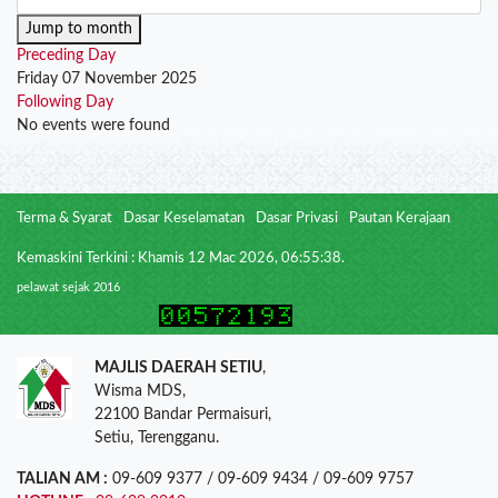
Jump to month
Preceding Day
Friday 07 November 2025
Following Day
No events were found
Terma & Syarat
Dasar Keselamatan
Dasar Privasi
Pautan Kerajaan
Kemaskini Terkini : Khamis 12 Mac 2026, 06:55:38.
pelawat sejak 2016
MAJLIS DAERAH SETIU
,
Wisma MDS,
22100 Bandar Permaisuri,
Setiu, Terengganu.
TALIAN AM :
09-609 9377 / 09-609 9434 / 09-609 9757