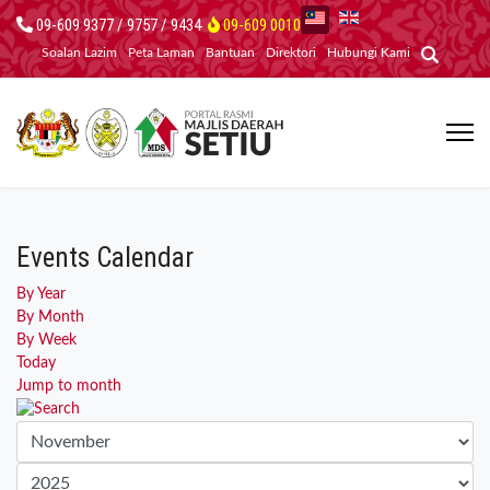
09-609 9377 / 9757 / 9434
09-609 0010
Soalan Lazim
Peta Laman
Bantuan
Direktori
Hubungi Kami
Events Calendar
By Year
By Month
By Week
Today
Jump to month