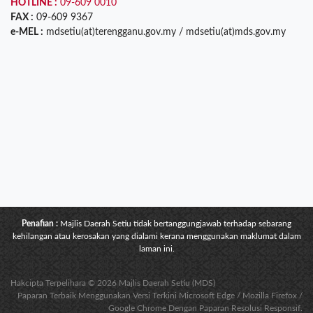
HOTLINE :
09-609 0010
FAX :
09-609 9367
e-MEL :
mdsetiu(at)terengganu.gov.my / mdsetiu(at)mds.gov.my
Penafian :
Majlis Daerah Setiu tidak bertanggungjawab terhadap sebarang
kehilangan atau kerosakan yang dialami kerana menggunakan maklumat dalam
laman ini.
Hakcipta Terpelihara © 2026 Majlis Daerah Setiu (MDS)
Paparan Terbaik Menggunakan Versi Terkini Microsoft Edge / Mozilla Firefox /
Google Chrome Dengan Paparan Resolusi Responsif.