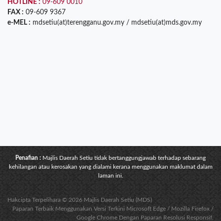
HOTLINE :
09-609 0010
FAX :
09-609 9367
e-MEL :
mdsetiu(at)terengganu.gov.my / mdsetiu(at)mds.gov.my
Penafian :
Majlis Daerah Setiu tidak bertanggungjawab terhadap sebarang
kehilangan atau kerosakan yang dialami kerana menggunakan maklumat dalam
laman ini.
Hakcipta Terpelihara © 2026 Majlis Daerah Setiu (MDS)
Paparan Terbaik Menggunakan Versi Terkini Microsoft Edge / Mozilla Firefox /
Google Chrome Dengan Paparan Resolusi Responsif.