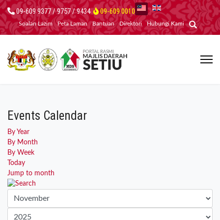
09-609 9377 / 9757 / 9434
09-609 0010
Soalan Lazim
Peta Laman
Bantuan
Direktori
Hubungi Kami
Events Calendar
By Year
By Month
By Week
Today
Jump to month