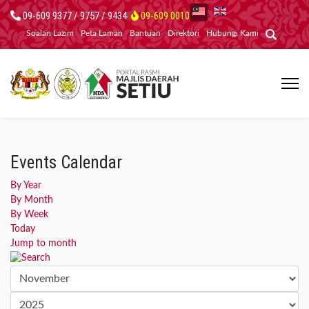
09-609 9377 / 9757 / 9434
09-609 0010
Soalan Lazim
Peta Laman
Bantuan
Direktori
Hubungi Kami
Events Calendar
By Year
By Month
By Week
Today
Jump to month