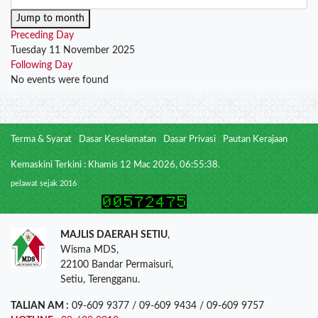
Jump to month
Preceding Day
Tuesday 11 November 2025
Following Day
No events were found
Terma & Syarat
Dasar Keselamatan
Dasar Privasi
Pautan Kerajaan
Kemaskini Terkini : Khamis 12 Mac 2026, 06:55:38.
pelawat sejak 2016
MAJLIS DAERAH SETIU
,
Wisma MDS,
22100 Bandar Permaisuri,
Setiu, Terengganu.
TALIAN AM :
09-609 9377 / 09-609 9434 / 09-609 9757