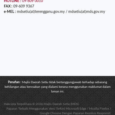
HOTLINE :
09-609 0010
FAX :
09-609 9367
e-MEL :
mdsetiu(at)terengganu.gov.my / mdsetiu(at)mds.gov.my
Penafian :
Majlis Daerah Setiu tidak bertanggungjawab terhadap sebarang
kehilangan atau kerosakan yang dialami kerana menggunakan maklumat dalam
laman ini.
Hakcipta Terpelihara © 2026 Majlis Daerah Setiu (MDS)
Paparan Terbaik Menggunakan Versi Terkini Microsoft Edge / Mozilla Firefox /
Google Chrome Dengan Paparan Resolusi Responsif.