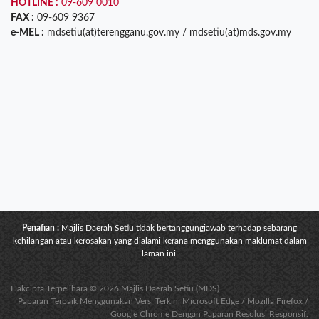
HOTLINE :
09-609 0010
FAX :
09-609 9367
e-MEL :
mdsetiu(at)terengganu.gov.my / mdsetiu(at)mds.gov.my
Penafian :
Majlis Daerah Setiu tidak bertanggungjawab terhadap sebarang
kehilangan atau kerosakan yang dialami kerana menggunakan maklumat dalam
laman ini.
Hakcipta Terpelihara © 2026 Majlis Daerah Setiu (MDS)
Paparan Terbaik Menggunakan Versi Terkini Microsoft Edge / Mozilla Firefox /
Google Chrome Dengan Paparan Resolusi Responsif.