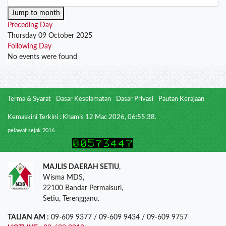
Jump to month
Preceding Day
Thursday 09 October 2025
Following Day
No events were found
Terma & Syarat
Dasar Keselamatan
Dasar Privasi
Pautan Kerajaan
Kemaskini Terkini : Khamis 12 Mac 2026, 06:55:38.
pelawat sejak 2016
MAJLIS DAERAH SETIU
,
Wisma MDS,
22100 Bandar Permaisuri,
Setiu, Terengganu.
TALIAN AM :
09-609 9377 / 09-609 9434 / 09-609 9757