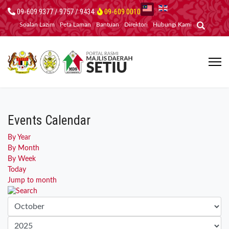
09-609 9377 / 9757 / 9434
09-609 0010
Soalan Lazim
Peta Laman
Bantuan
Direktori
Hubungi Kami
Events Calendar
By Year
By Month
By Week
Today
Jump to month