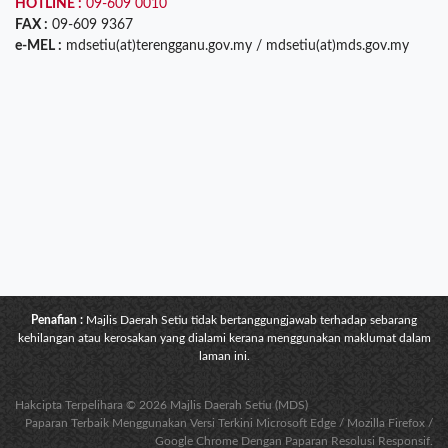
HOTLINE :
09-609 0010
FAX :
09-609 9367
e-MEL :
mdsetiu(at)terengganu.gov.my / mdsetiu(at)mds.gov.my
Penafian :
Majlis Daerah Setiu tidak bertanggungjawab terhadap sebarang
kehilangan atau kerosakan yang dialami kerana menggunakan maklumat dalam
laman ini.
Hakcipta Terpelihara © 2026 Majlis Daerah Setiu (MDS)
Paparan Terbaik Menggunakan Versi Terkini Microsoft Edge / Mozilla Firefox /
Google Chrome Dengan Paparan Resolusi Responsif.