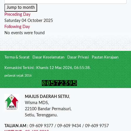
Jump to month
Preceding Day
Saturday 04 October 2025
Following Day
No events were found
Terma & Syarat
Dasar Keselamatan
Dasar Privasi
Pautan Kerajaan
Kemaskini Terkini : Khamis 12 Mac 2026, 06:55:38.
pelawat sejak 2016
MAJLIS DAERAH SETIU
,
Wisma MDS,
22100 Bandar Permaisuri,
Setiu, Terengganu.
TALIAN AM :
09-609 9377 / 09-609 9434 / 09-609 9757