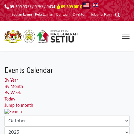
09-609 9377 / 9757 / 9434
09-609 0010
Soalan Lazim
Peta Laman
Bantuan
Direktori
Hubungi Kami
Events Calendar
By Year
By Month
By Week
Today
Jump to month