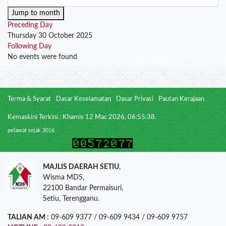
Jump to month
Preceding Day
Thursday 30 October 2025
Following Day
No events were found
Terma & Syarat
Dasar Keselamatan
Dasar Privasi
Pautan Kerajaan
Kemaskini Terkini : Khamis 12 Mac 2026, 06:55:38.
pelawat sejak 2016
MAJLIS DAERAH SETIU
,
Wisma MDS,
22100 Bandar Permaisuri,
Setiu, Terengganu.
TALIAN AM :
09-609 9377 / 09-609 9434 / 09-609 9757