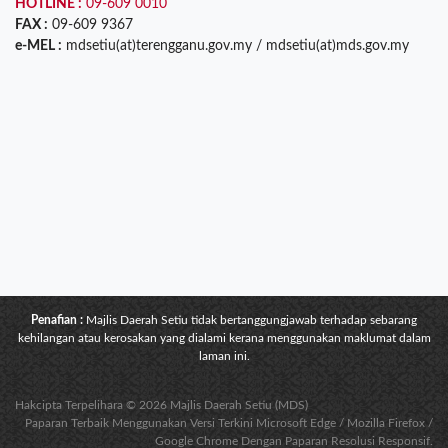
HOTLINE :
09-609 0010
FAX :
09-609 9367
e-MEL :
mdsetiu(at)terengganu.gov.my / mdsetiu(at)mds.gov.my
Penafian :
Majlis Daerah Setiu tidak bertanggungjawab terhadap sebarang
kehilangan atau kerosakan yang dialami kerana menggunakan maklumat dalam
laman ini.
Hakcipta Terpelihara © 2026 Majlis Daerah Setiu (MDS)
Paparan Terbaik Menggunakan Versi Terkini Microsoft Edge / Mozilla Firefox /
Google Chrome Dengan Paparan Resolusi Responsif.