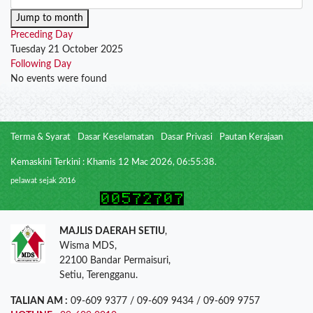
Jump to month
Preceding Day
Tuesday 21 October 2025
Following Day
No events were found
Terma & Syarat
Dasar Keselamatan
Dasar Privasi
Pautan Kerajaan
Kemaskini Terkini : Khamis 12 Mac 2026, 06:55:38.
pelawat sejak 2016
MAJLIS DAERAH SETIU
,
Wisma MDS,
22100 Bandar Permaisuri,
Setiu, Terengganu.
TALIAN AM :
09-609 9377 / 09-609 9434 / 09-609 9757