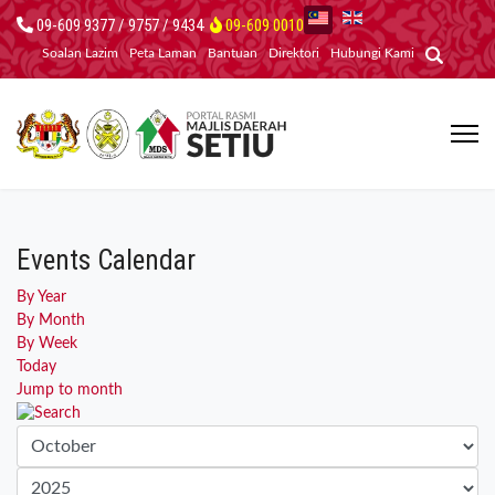
09-609 9377 / 9757 / 9434
09-609 0010
Soalan Lazim
Peta Laman
Bantuan
Direktori
Hubungi Kami
Events Calendar
By Year
By Month
By Week
Today
Jump to month