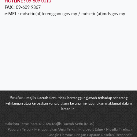
HOTLINE :
09-609 0010
FAX :
09-609 9367
e-MEL :
mdsetiu(at)terengganu.gov.my / mdsetiu(at)mds.gov.my
Penafian :
Majlis Daerah Setiu tidak bertanggungjawab terhadap sebarang
kehilangan atau kerosakan yang dialami kerana menggunakan maklumat dalam
laman ini.
Hakcipta Terpelihara © 2026 Majlis Daerah Setiu (MDS)
Paparan Terbaik Menggunakan Versi Terkini Microsoft Edge / Mozilla Firefox /
Google Chrome Dengan Paparan Resolusi Responsif.