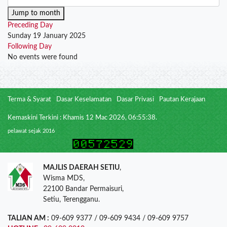
Jump to month
Preceding Day
Sunday 19 January 2025
Following Day
No events were found
Terma & Syarat
Dasar Keselamatan
Dasar Privasi
Pautan Kerajaan
Kemaskini Terkini : Khamis 12 Mac 2026, 06:55:38.
pelawat sejak 2016
MAJLIS DAERAH SETIU
,
Wisma MDS,
22100 Bandar Permaisuri,
Setiu, Terengganu.
TALIAN AM :
09-609 9377 / 09-609 9434 / 09-609 9757