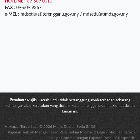
HOTLINE :
09-609 0010
FAX :
09-609 9367
e-MEL :
mdsetiu(at)terengganu.gov.my / mdsetiu(at)mds.gov.my
Penafian :
Majlis Daerah Setiu tidak bertanggungjawab terhadap sebarang
kehilangan atau kerosakan yang dialami kerana menggunakan maklumat dalam
laman ini.
Hakcipta Terpelihara © 2026 Majlis Daerah Setiu (MDS)
Paparan Terbaik Menggunakan Versi Terkini Microsoft Edge / Mozilla Firefox /
Google Chrome Dengan Paparan Resolusi Responsif.