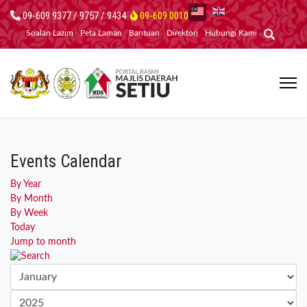
09-609 9377 / 9757 / 9434
09-609 0010
Soalan Lazim
Peta Laman
Bantuan
Direktori
Hubungi Kami
Events Calendar
By Year
By Month
By Week
Today
Jump to month