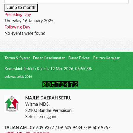
Jump to month
Preceding Day
Thursday 16 January 2025
Following Day
No events were found
Terma & Syarat
Dasar Keselamatan
Dasar Privasi
Pautan Kerajaan
Kemaskini Terkini : Khamis 12 Mac 2026, 06:55:38.
pelawat sejak 2016
MAJLIS DAERAH SETIU
,
Wisma MDS,
22100 Bandar Permaisuri,
Setiu, Terengganu.
TALIAN AM :
09-609 9377 / 09-609 9434 / 09-609 9757