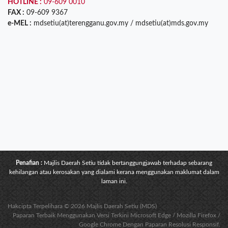
HOTLINE :
09-609 0010
FAX :
09-609 9367
e-MEL :
mdsetiu(at)terengganu.gov.my / mdsetiu(at)mds.gov.my
Penafian :
Majlis Daerah Setiu tidak bertanggungjawab terhadap sebarang
kehilangan atau kerosakan yang dialami kerana menggunakan maklumat dalam
laman ini.
Hakcipta Terpelihara © 2026 Majlis Daerah Setiu (MDS)
Paparan Terbaik Menggunakan Versi Terkini Microsoft Edge / Mozilla Firefox /
Google Chrome Dengan Paparan Resolusi Responsif.