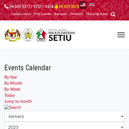
09-609 9377 / 9757 / 9434
09-609 0010
Soalan Lazim
Peta Laman
Bantuan
Direktori
Hubungi Kami
Events Calendar
By Year
By Month
By Week
Today
Jump to month